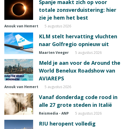
Spanje maakt zich op voor
totale zonsverduistering: hier
zie je hem het best
Anouk van Hemert
5 augustus 2026
KLM stelt hervatting vluchten
naar Golfregio opnieuw uit
Maarten Veeger
5 augustus 2026
Meld je aan voor de Around the
World Benelux Roadshow van
AVIAREPS
Anouk van Hemert
5 augustus 2026
Vanaf donderdag code rood in
alle 27 grote steden in Italië
Reismedia - ANP
5 augustus 2026
RIU heropent volledig