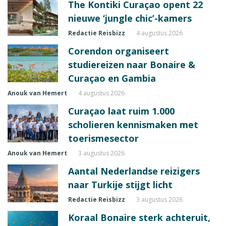
The Kontiki Curaçao opent 22
nieuwe ‘jungle chic’-kamers
Redactie Reisbizz
4 augustus 2026
Corendon organiseert
studiereizen naar Bonaire &
Curaçao en Gambia
Anouk van Hemert
4 augustus 2026
Curaçao laat ruim 1.000
scholieren kennismaken met
toerismesector
Anouk van Hemert
3 augustus 2026
Aantal Nederlandse reizigers
naar Turkije stijgt licht
Redactie Reisbizz
3 augustus 2026
Koraal Bonaire sterk achteruit,