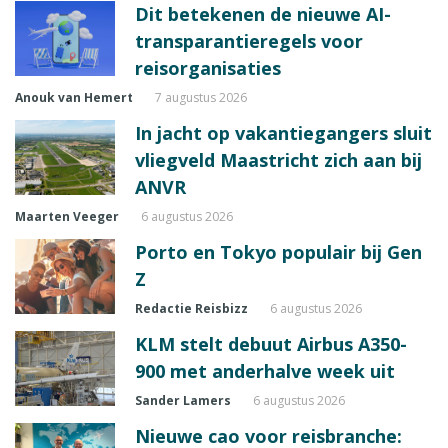
Dit betekenen de nieuwe AI-
transparantieregels voor
reisorganisaties
Anouk van Hemert
7 augustus 2026
In jacht op vakantiegangers sluit
vliegveld Maastricht zich aan bij
ANVR
Maarten Veeger
6 augustus 2026
Porto en Tokyo populair bij Gen
Z
Redactie Reisbizz
6 augustus 2026
KLM stelt debuut Airbus A350-
900 met anderhalve week uit
Sander Lamers
6 augustus 2026
Nieuwe cao voor reisbranche: