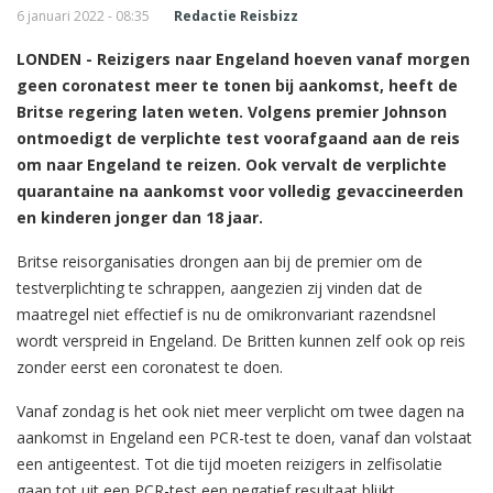
6 januari 2022 - 08:35
Redactie Reisbizz
LONDEN - Reizigers naar Engeland hoeven vanaf morgen
geen coronatest meer te tonen bij aankomst, heeft de
Britse regering laten weten. Volgens premier Johnson
ontmoedigt de verplichte test voorafgaand aan de reis
om naar Engeland te reizen. Ook vervalt de verplichte
quarantaine na aankomst voor volledig gevaccineerden
en kinderen jonger dan 18 jaar.
Britse reisorganisaties drongen aan bij de premier om de
testverplichting te schrappen, aangezien zij vinden dat de
maatregel niet effectief is nu de omikronvariant razendsnel
wordt verspreid in Engeland. De Britten kunnen zelf ook op reis
zonder eerst een coronatest te doen.
Vanaf zondag is het ook niet meer verplicht om twee dagen na
aankomst in Engeland een PCR-test te doen, vanaf dan volstaat
een antigeentest. Tot die tijd moeten reizigers in zelfisolatie
gaan tot uit een PCR-test een negatief resultaat blijkt.