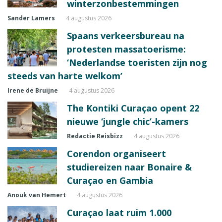
winterzonbestemmingen
Sander Lamers
4 augustus 2026
Spaans verkeersbureau na
protesten massatoerisme:
‘Nederlandse toeristen zijn nog
steeds van harte welkom’
Irene de Bruijne
4 augustus 2026
The Kontiki Curaçao opent 22
nieuwe ‘jungle chic’-kamers
Redactie Reisbizz
4 augustus 2026
Corendon organiseert
studiereizen naar Bonaire &
Curaçao en Gambia
Anouk van Hemert
4 augustus 2026
Curaçao laat ruim 1.000