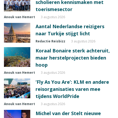
scholieren kennismaken met
toerismesector
Anouk van Hemert
3 augustus 2026
Aantal Nederlandse reizigers
naar Turkije stijgt licht
Redactie Reisbizz
3 augustus 2026
Koraal Bonaire sterk achteruit,
maar herstelprojecten bieden
hoop
Anouk van Hemert
3 augustus 2026
‘Fly As You Are’: KLM en andere
reisorganisaties varen mee
tijdens WorldPride
Anouk van Hemert
3 augustus 2026
Michel van der Stelt nieuwe