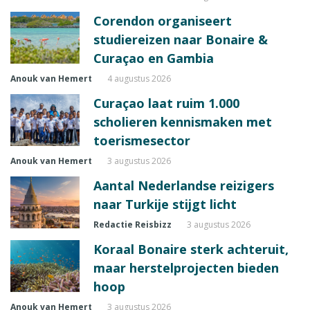
Corendon organiseert
studiereizen naar Bonaire &
Curaçao en Gambia
Anouk van Hemert
4 augustus 2026
Curaçao laat ruim 1.000
scholieren kennismaken met
toerismesector
Anouk van Hemert
3 augustus 2026
Aantal Nederlandse reizigers
naar Turkije stijgt licht
Redactie Reisbizz
3 augustus 2026
Koraal Bonaire sterk achteruit,
maar herstelprojecten bieden
hoop
Anouk van Hemert
3 augustus 2026