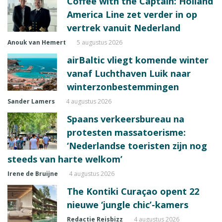
Coffee with the Captain: Holland
America Line zet verder in op
vertrek vanuit Nederland
Anouk van Hemert
5 augustus 2026
airBaltic vliegt komende winter
vanaf Luchthaven Luik naar
winterzonbestemmingen
Sander Lamers
4 augustus 2026
Spaans verkeersbureau na
protesten massatoerisme:
‘Nederlandse toeristen zijn nog
steeds van harte welkom’
Irene de Bruijne
4 augustus 2026
The Kontiki Curaçao opent 22
nieuwe ‘jungle chic’-kamers
Redactie Reisbizz
4 augustus 2026