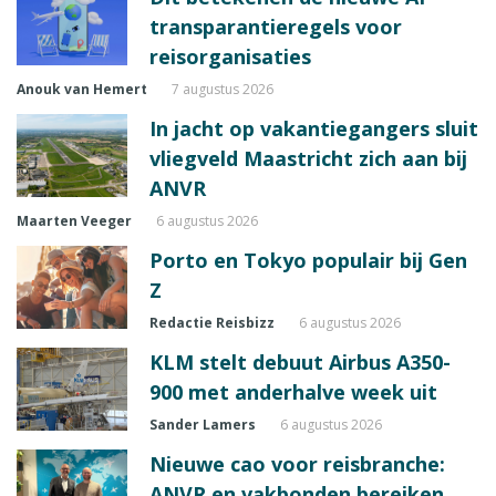
transparantieregels voor
reisorganisaties
Anouk van Hemert
7 augustus 2026
In jacht op vakantiegangers sluit
vliegveld Maastricht zich aan bij
ANVR
Maarten Veeger
6 augustus 2026
Porto en Tokyo populair bij Gen
Z
Redactie Reisbizz
6 augustus 2026
KLM stelt debuut Airbus A350-
900 met anderhalve week uit
Sander Lamers
6 augustus 2026
Nieuwe cao voor reisbranche:
ANVR en vakbonden bereiken