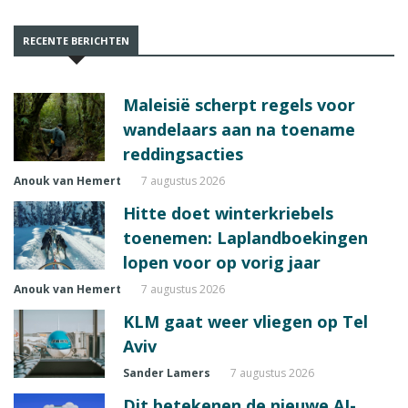
RECENTE BERICHTEN
Maleisië scherpt regels voor
wandelaars aan na toename
reddingsacties
Anouk van Hemert
7 augustus 2026
Hitte doet winterkriebels
toenemen: Laplandboekingen
lopen voor op vorig jaar
Anouk van Hemert
7 augustus 2026
KLM gaat weer vliegen op Tel
Aviv
Sander Lamers
7 augustus 2026
Dit betekenen de nieuwe AI-