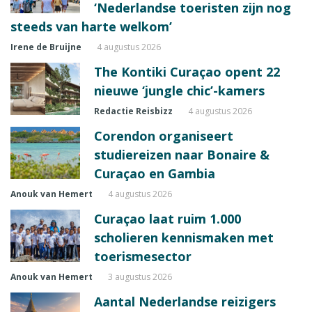
‘Nederlandse toeristen zijn nog
steeds van harte welkom’
Irene de Bruijne
4 augustus 2026
The Kontiki Curaçao opent 22
nieuwe ‘jungle chic’-kamers
Redactie Reisbizz
4 augustus 2026
Corendon organiseert
studiereizen naar Bonaire &
Curaçao en Gambia
Anouk van Hemert
4 augustus 2026
Curaçao laat ruim 1.000
scholieren kennismaken met
toerismesector
Anouk van Hemert
3 augustus 2026
Aantal Nederlandse reizigers