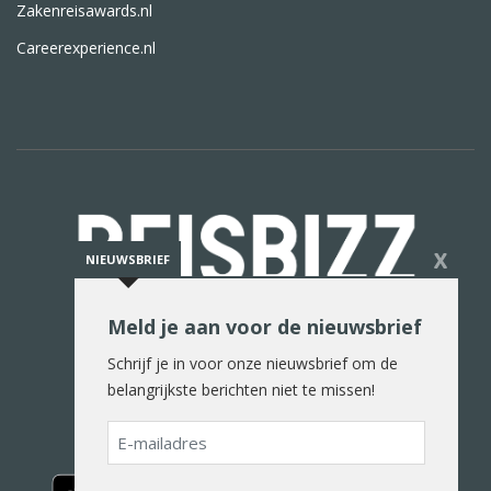
Zakenreisawards.nl
Careerexperience.nl
X
NIEUWSBRIEF
Meld je aan voor de nieuwsbrief
De reiswereld in woord en beeld
Schrijf je in voor onze nieuwsbrief om de
belangrijkste berichten niet te missen!
E-
mailadres