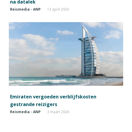
na datalek
Reismedia - ANP
13 april 2026
Emiraten vergoeden verblijfskosten
gestrande reizigers
Reismedia - ANP
3 maart 2026