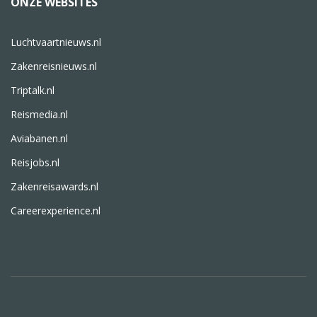
ONZE WEBSITES
Luchtvaartnieuws.nl
Zakenreisnieuws.nl
Triptalk.nl
Reismedia.nl
Aviabanen.nl
Reisjobs.nl
Zakenreisawards.nl
Careerexperience.nl