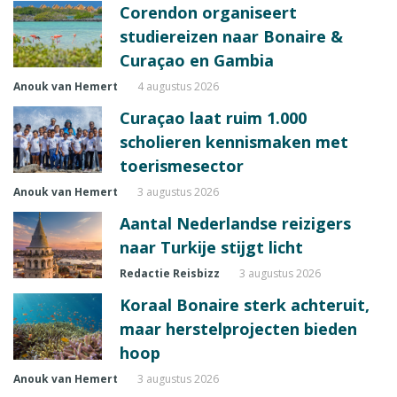
Corendon organiseert
studiereizen naar Bonaire &
Curaçao en Gambia
Anouk van Hemert
4 augustus 2026
Curaçao laat ruim 1.000
scholieren kennismaken met
toerismesector
Anouk van Hemert
3 augustus 2026
Aantal Nederlandse reizigers
naar Turkije stijgt licht
Redactie Reisbizz
3 augustus 2026
Koraal Bonaire sterk achteruit,
maar herstelprojecten bieden
hoop
Anouk van Hemert
3 augustus 2026