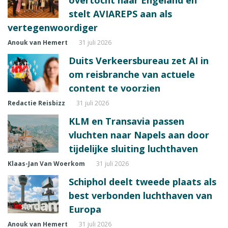
overtocht naar Engeland en
stelt AVIAREPS aan als
vertegenwoordiger
Anouk van Hemert
31 juli 2026
Duits Verkeersbureau zet AI in
om reisbranche van actuele
content te voorzien
Redactie Reisbizz
31 juli 2026
KLM en Transavia passen
vluchten naar Napels aan door
tijdelijke sluiting luchthaven
Klaas-Jan Van Woerkom
31 juli 2026
Schiphol deelt tweede plaats als
best verbonden luchthaven van
Europa
Anouk van Hemert
31 juli 2026