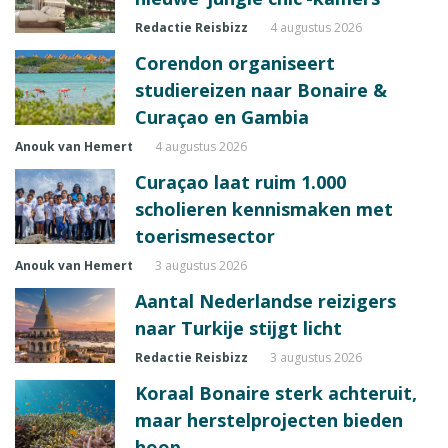
Redactie Reisbizz
4 augustus 2026
Corendon organiseert
studiereizen naar Bonaire &
Curaçao en Gambia
Anouk van Hemert
4 augustus 2026
Curaçao laat ruim 1.000
scholieren kennismaken met
toerismesector
Anouk van Hemert
3 augustus 2026
Aantal Nederlandse reizigers
naar Turkije stijgt licht
Redactie Reisbizz
3 augustus 2026
Koraal Bonaire sterk achteruit,
maar herstelprojecten bieden
hoop