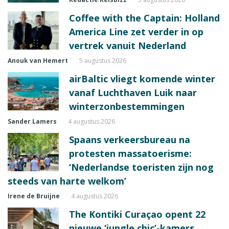
Coffee with the Captain: Holland
America Line zet verder in op
vertrek vanuit Nederland
Anouk van Hemert
5 augustus 2026
airBaltic vliegt komende winter
vanaf Luchthaven Luik naar
winterzonbestemmingen
Sander Lamers
4 augustus 2026
Spaans verkeersbureau na
protesten massatoerisme:
‘Nederlandse toeristen zijn nog
steeds van harte welkom’
Irene de Bruijne
4 augustus 2026
The Kontiki Curaçao opent 22
nieuwe ‘jungle chic’-kamers