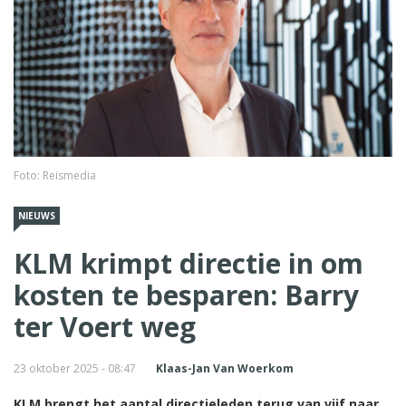
Foto: Reismedia
NIEUWS
KLM krimpt directie in om
kosten te besparen: Barry
ter Voert weg
23 oktober 2025 - 08:47
Klaas-Jan Van Woerkom
KLM brengt het aantal directieleden terug van vijf naar