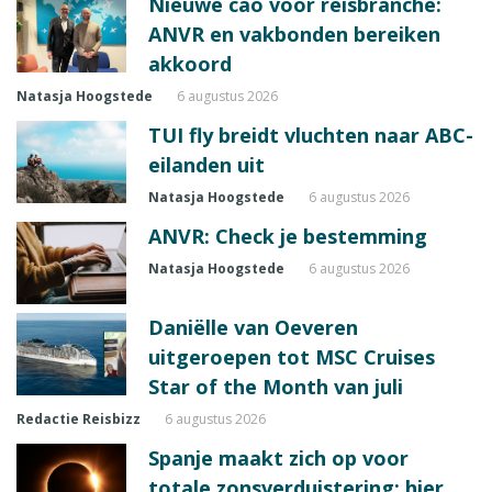
Nieuwe cao voor reisbranche:
ANVR en vakbonden bereiken
akkoord
Natasja Hoogstede
6 augustus 2026
TUI fly breidt vluchten naar ABC-
eilanden uit
Natasja Hoogstede
6 augustus 2026
ANVR: Check je bestemming
Natasja Hoogstede
6 augustus 2026
Daniëlle van Oeveren
uitgeroepen tot MSC Cruises
Star of the Month van juli
Redactie Reisbizz
6 augustus 2026
Spanje maakt zich op voor
totale zonsverduistering: hier