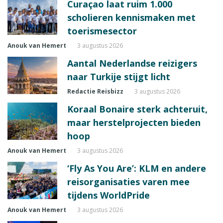
Curaçao laat ruim 1.000
scholieren kennismaken met
toerismesector
Anouk van Hemert
3 augustus 2026
Aantal Nederlandse reizigers
naar Turkije stijgt licht
Redactie Reisbizz
3 augustus 2026
Koraal Bonaire sterk achteruit,
maar herstelprojecten bieden
hoop
Anouk van Hemert
3 augustus 2026
‘Fly As You Are’: KLM en andere
reisorganisaties varen mee
tijdens WorldPride
Anouk van Hemert
3 augustus 2026