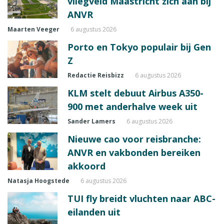
vliegveld Maastricht zich aan bij
ANVR
Maarten Veeger
6 augustus 2026
Porto en Tokyo populair bij Gen
Z
Redactie Reisbizz
6 augustus 2026
KLM stelt debuut Airbus A350-
900 met anderhalve week uit
Sander Lamers
6 augustus 2026
Nieuwe cao voor reisbranche:
ANVR en vakbonden bereiken
akkoord
Natasja Hoogstede
6 augustus 2026
TUI fly breidt vluchten naar ABC-
eilanden uit