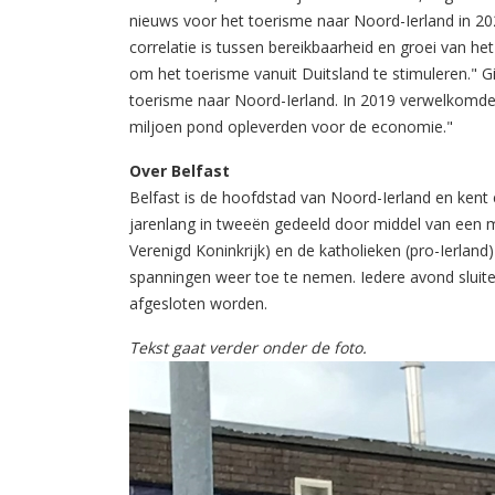
nieuws voor het toerisme naar Noord-Ierland in 2
correlatie is tussen bereikbaarheid en groei van he
om het toerisme vanuit Duitsland te stimuleren." Gi
toerisme naar Noord-Ierland. In 2019 verwelkomde
miljoen pond opleverden voor de economie."
Over Belfast
Belfast is de hoofdstad van Noord-Ierland en kent e
jarenlang in tweeën gedeeld door middel van een mu
Verenigd Koninkrijk) en de katholieken (pro-Ierland
spanningen weer toe te nemen. Iedere avond sluit
afgesloten worden.
Tekst gaat verder onder de foto.