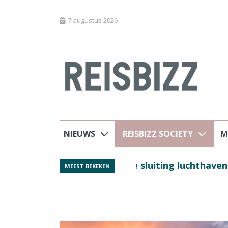
7 augustus 2026
NIEUWS
REISBIZZ SOCIETY
M
 sluiting luchthaven
Spaans verkeersbure
MEEST BEKEKEN
van harte welkom’