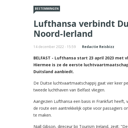
BESTEMMINGEN
Lufthansa verbindt Du
Noord-Ierland
14 december 2022 - 15:59
Redactie Reisbizz
BELFAST - Lufthansa start 23 april 2023 met v
Hiermee is ze de eerste luchtvaartmaatschapp
Duitsland aanbiedt.
De Duitse luchtvaartmaatschappij gaat vier keer p
tweede luchthaven van Belfast vliegen.
Aangezien Lufthansa een basis in Frankfurt heeft, vi
de route een aantrekkelijk optie voor passagiers 
te maken.
Niall Gibson, direceur bij Tourism Ireland, zegt: 