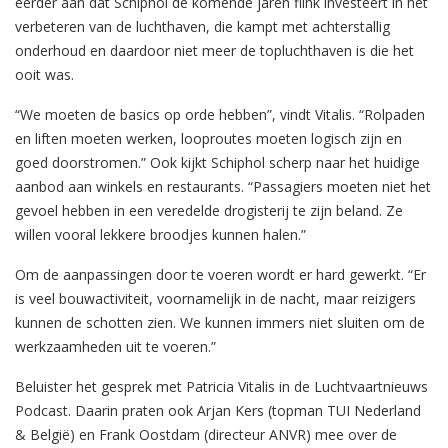
eerder aan dat Schiphol de komende jaren flink investeert in het
verbeteren van de luchthaven, die kampt met achterstallig
onderhoud en daardoor niet meer de topluchthaven is die het
ooit was.
“We moeten de basics op orde hebben”, vindt Vitalis. “Rolpaden
en liften moeten werken, looproutes moeten logisch zijn en
goed doorstromen.” Ook kijkt Schiphol scherp naar het huidige
aanbod aan winkels en restaurants. “Passagiers moeten niet het
gevoel hebben in een veredelde drogisterij te zijn beland. Ze
willen vooral lekkere broodjes kunnen halen.”
Om de aanpassingen door te voeren wordt er hard gewerkt. “Er
is veel bouwactiviteit, voornamelijk in de nacht, maar reizigers
kunnen de schotten zien. We kunnen immers niet sluiten om de
werkzaamheden uit te voeren.”
Beluister het gesprek met Patricia Vitalis in de Luchtvaartnieuws
Podcast. Daarin praten ook Arjan Kers (topman TUI Nederland
& België) en Frank Oostdam (directeur ANVR) mee over de