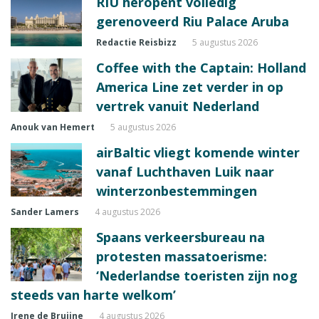
RIU heropent volledig
gerenoveerd Riu Palace Aruba
Redactie Reisbizz
5 augustus 2026
Coffee with the Captain: Holland
America Line zet verder in op
vertrek vanuit Nederland
Anouk van Hemert
5 augustus 2026
airBaltic vliegt komende winter
vanaf Luchthaven Luik naar
winterzonbestemmingen
Sander Lamers
4 augustus 2026
Spaans verkeersbureau na
protesten massatoerisme:
‘Nederlandse toeristen zijn nog
steeds van harte welkom’
Irene de Bruijne
4 augustus 2026