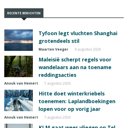
RECENTE BERICHTEN
Tyfoon legt vluchten Shanghai
grotendeels stil
Maarten Veeger
9 augustus 2026
Maleisië scherpt regels voor
wandelaars aan na toename
reddingsacties
Anouk van Hemert
7 augustus 2026
Hitte doet winterkriebels
toenemen: Laplandboekingen
lopen voor op vorig jaar
Anouk van Hemert
7 augustus 2026
KLM gaat weer vliegen op Tel