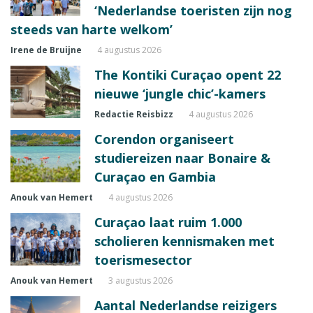
‘Nederlandse toeristen zijn nog
steeds van harte welkom’
Irene de Bruijne
4 augustus 2026
The Kontiki Curaçao opent 22
nieuwe ‘jungle chic’-kamers
Redactie Reisbizz
4 augustus 2026
Corendon organiseert
studiereizen naar Bonaire &
Curaçao en Gambia
Anouk van Hemert
4 augustus 2026
Curaçao laat ruim 1.000
scholieren kennismaken met
toerismesector
Anouk van Hemert
3 augustus 2026
Aantal Nederlandse reizigers