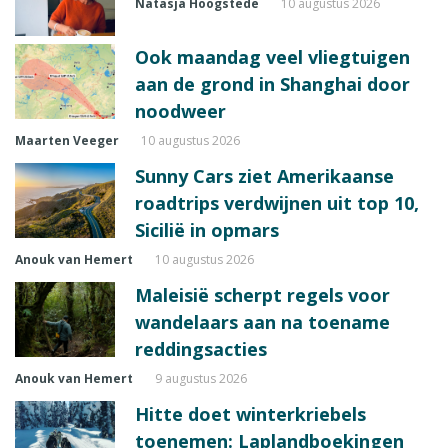
Natasja Hoogstede
10 augustus 2026
Ook maandag veel vliegtuigen
aan de grond in Shanghai door
noodweer
Maarten Veeger
10 augustus 2026
Sunny Cars ziet Amerikaanse
roadtrips verdwijnen uit top 10,
Sicilië in opmars
Anouk van Hemert
10 augustus 2026
Maleisië scherpt regels voor
wandelaars aan na toename
reddingsacties
Anouk van Hemert
9 augustus 2026
Hitte doet winterkriebels
toenemen: Laplandboekingen