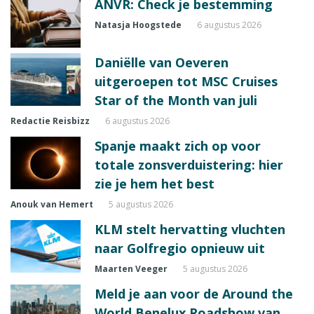
ANVR: Check je bestemming
Natasja Hoogstede
6 augustus 2026
Daniëlle van Oeveren
uitgeroepen tot MSC Cruises
Star of the Month van juli
Redactie Reisbizz
6 augustus 2026
Spanje maakt zich op voor
totale zonsverduistering: hier
zie je hem het best
Anouk van Hemert
5 augustus 2026
KLM stelt hervatting vluchten
naar Golfregio opnieuw uit
Maarten Veeger
5 augustus 2026
Meld je aan voor de Around the
World Benelux Roadshow van