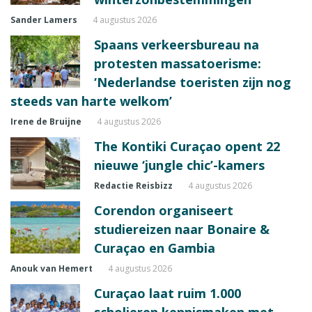
Sander Lamers
4 augustus 2026
Spaans verkeersbureau na
protesten massatoerisme:
‘Nederlandse toeristen zijn nog
steeds van harte welkom’
Irene de Bruijne
4 augustus 2026
The Kontiki Curaçao opent 22
nieuwe ‘jungle chic’-kamers
Redactie Reisbizz
4 augustus 2026
Corendon organiseert
studiereizen naar Bonaire &
Curaçao en Gambia
Anouk van Hemert
4 augustus 2026
Curaçao laat ruim 1.000