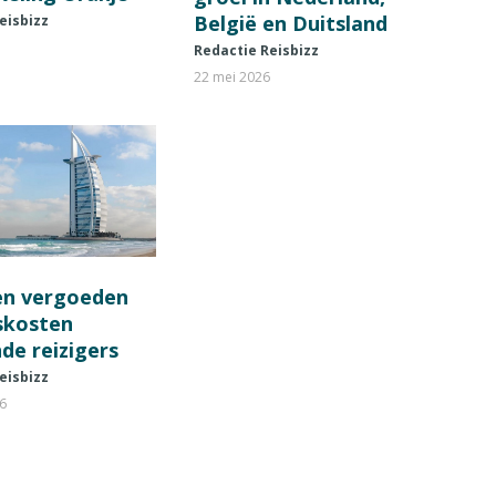
België en Duitsland
eisbizz
Redactie Reisbizz
22 mei 2026
en vergoeden
fskosten
de reizigers
eisbizz
26