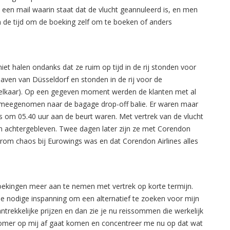
 een mail waarin staat dat de vlucht geannuleerd is, en men
n de tijd om de boeking zelf om te boeken of anders
et halen ondanks dat ze ruim op tijd in de rij stonden voor
haven van Düsseldorf en stonden in de rij voor de
r elkaar). Op een gegeven moment werden de klanten met al
 en meegenomen naar de bagage drop-off balie. Er waren maar
s om 05.40 uur aan de beurt waren. Met vertrek van de vlucht
n achtergebleven. Twee dagen later zijn ze met Corendon
derom chaos bij Eurowings was en dat Corendon Airlines alles
ekingen meer aan te nemen met vertrek op korte termijn.
 de nodige inspanning om een alternatief te zoeken voor mijn
ntrekkelijke prijzen en dan zie je nu reissommen die werkelijk
 zomer op mij af gaat komen en concentreer me nu op dat wat