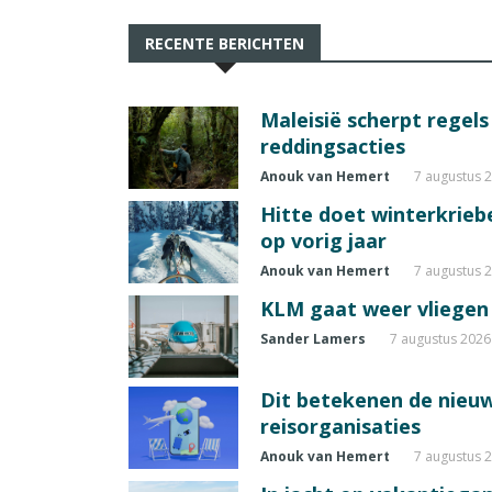
RECENTE BERICHTEN
Maleisië scherpt regel
reddingsacties
Anouk van Hemert
7 augustus 
Hitte doet winterkrie
op vorig jaar
Anouk van Hemert
7 augustus 
KLM gaat weer vliegen 
Sander Lamers
7 augustus 2026
Dit betekenen de nieuw
reisorganisaties
Anouk van Hemert
7 augustus 