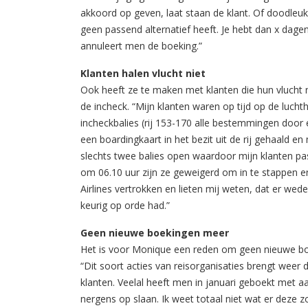
akkoord op geven, laat staan de klant. Of doodleuk
geen passend alternatief heeft. Je hebt dan x dage
annuleert men de boeking.”
Klanten halen vlucht niet
Ook heeft ze te maken met klanten die hun vlucht ni
de incheck. “Mijn klanten waren op tijd op de lucht
incheckbalies (rij 153-170 alle bestemmingen doo
een boardingkaart in het bezit uit de rij gehaald
slechts twee balies open waardoor mijn klanten pa
om 06.10 uur zijn ze geweigerd om in te stappen e
Airlines vertrokken en lieten mij weten, dat er we
keurig op orde had.”
Geen nieuwe boekingen meer
Het is voor Monique een reden om geen nieuwe bo
“Dit soort acties van reisorganisaties brengt weer
klanten. Veelal heeft men in januari geboekt met aa
nergens op slaan. Ik weet totaal niet wat er deze