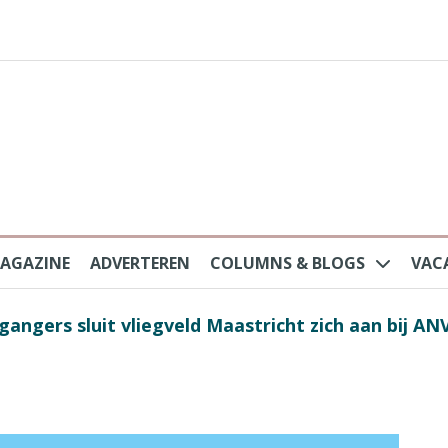
AGAZINE
ADVERTEREN
COLUMNS & BLOGS
VAC
au na protesten massatoerisme: ‘Nederlandse toe