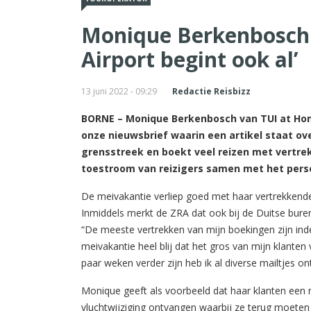
Monique Berkenbosch:
Airport begint ook al’
13 juni 2022 - 09:29
Redactie Reisbizz
BORNE – Monique Berkenbosch van TUI at Home
onze nieuwsbrief waarin een artikel staat ov
grensstreek en boekt veel reizen met vertre
toestroom van reizigers samen met het pers
De meivakantie verliep goed met haar vertrekkende
Inmiddels merkt de ZRA dat ook bij de Duitse bur
“De meeste vertrekken van mijn boekingen zijn ind
meivakantie heel blij dat het gros van mijn klant
paar weken verder zijn heb ik al diverse mailtjes o
Monique geeft als voorbeeld dat haar klanten een 
vluchtwijziging ontvangen waarbij ze terug moeten 