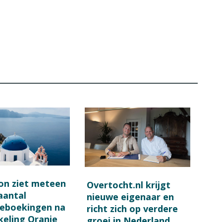
on ziet meteen
Overtocht.nl krijgt
 aantal
nieuwe eigenaar en
ieboekingen na
richt zich op verdere
keling Oranje
groei in Nederland,