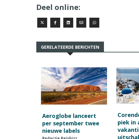
Deel online:
GERELATEERDE BERICHTEN
Corend
Aeroglobe lanceert
piek in
per september twee
vakant
nieuwe labels
uitscha
Redactie Reisbizz