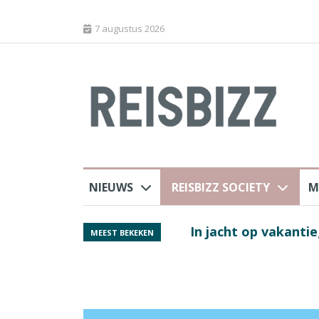
7 augustus 2026
NIEUWS
REISBIZZ SOCIETY
M
j ANVR
Spaans verkeersbure
MEEST BEKEKEN
van harte welkom’