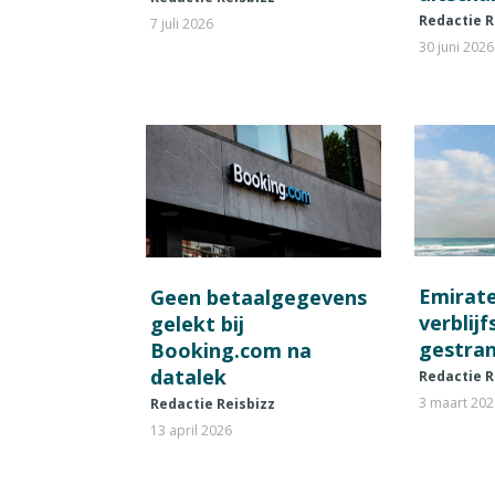
Redactie R
7 juli 2026
30 juni 2026
Emirat
Geen betaalgegevens
verblij
gelekt bij
gestran
Booking.com na
datalek
Redactie R
3 maart 20
Redactie Reisbizz
13 april 2026