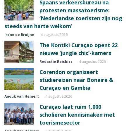
Spaans verkeersbureau na
protesten massatoerisme:
‘Nederlandse toeristen zijn nog
steeds van harte welkom’
Irene de Bruijne
4 augustus 2026
The Kontiki Curaçao opent 22
nieuwe ‘jungle chic’-kamers
Redactie Reisbizz
4 augustus 2026
Corendon organiseert
studiereizen naar Bonaire &
Curaçao en Gambia
Anouk van Hemert
4 augustus 2026
Curaçao laat ruim 1.000
scholieren kennismaken met
toerismesector