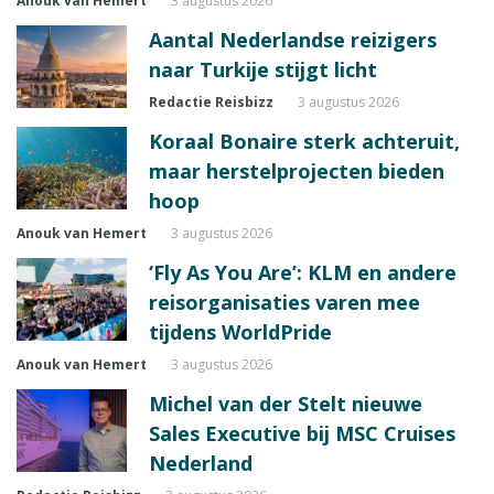
Anouk van Hemert
3 augustus 2026
Aantal Nederlandse reizigers
naar Turkije stijgt licht
Redactie Reisbizz
3 augustus 2026
Koraal Bonaire sterk achteruit,
maar herstelprojecten bieden
hoop
Anouk van Hemert
3 augustus 2026
‘Fly As You Are’: KLM en andere
reisorganisaties varen mee
tijdens WorldPride
Anouk van Hemert
3 augustus 2026
Michel van der Stelt nieuwe
Sales Executive bij MSC Cruises
Nederland