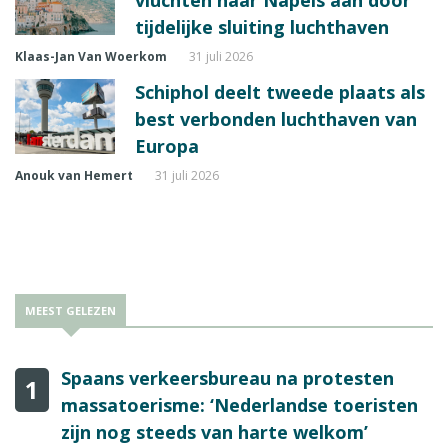
vluchten naar Napels aan door
tijdelijke sluiting luchthaven
Klaas-Jan Van Woerkom
31 juli 2026
Schiphol deelt tweede plaats als
best verbonden luchthaven van
Europa
Anouk van Hemert
31 juli 2026
MEEST GELEZEN
Spaans verkeersbureau na protesten
1
massatoerisme: ‘Nederlandse toeristen
zijn nog steeds van harte welkom’