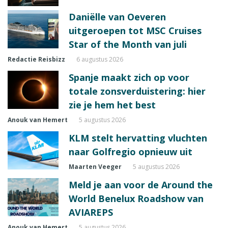
Daniëlle van Oeveren
uitgeroepen tot MSC Cruises
Star of the Month van juli
Redactie Reisbizz
6 augustus 2026
Spanje maakt zich op voor
totale zonsverduistering: hier
zie je hem het best
Anouk van Hemert
5 augustus 2026
KLM stelt hervatting vluchten
naar Golfregio opnieuw uit
Maarten Veeger
5 augustus 2026
Meld je aan voor de Around the
World Benelux Roadshow van
AVIAREPS
Anouk van Hemert
5 augustus 2026