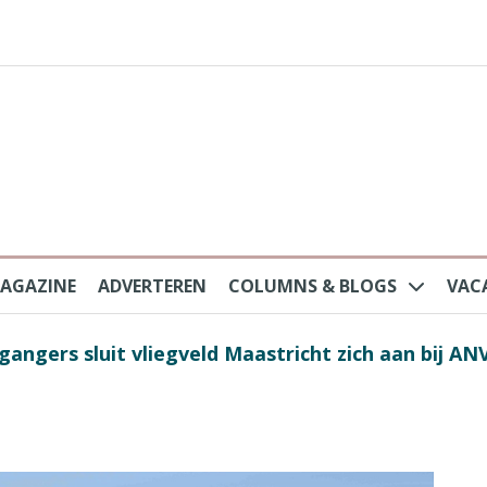
AGAZINE
ADVERTEREN
COLUMNS & BLOGS
VAC
au na protesten massatoerisme: ‘Nederlandse toe