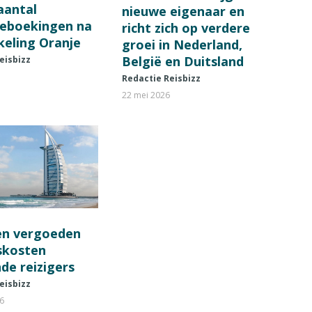
 aantal
nieuwe eigenaar en
ieboekingen na
richt zich op verdere
keling Oranje
groei in Nederland,
België en Duitsland
eisbizz
Redactie Reisbizz
22 mei 2026
en vergoeden
fskosten
de reizigers
eisbizz
26