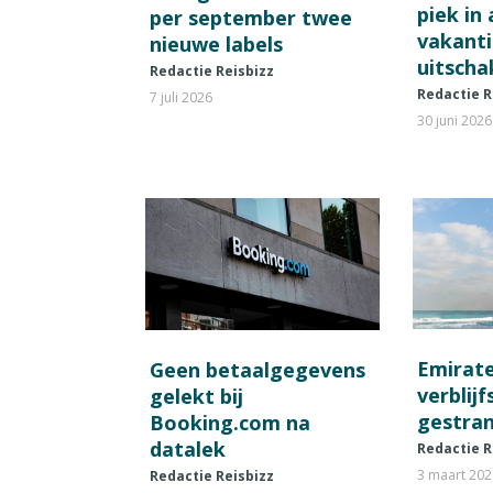
piek in
per september twee
vakant
nieuwe labels
uitscha
Redactie Reisbizz
Redactie R
7 juli 2026
30 juni 2026
Emirat
Geen betaalgegevens
verblij
gelekt bij
gestran
Booking.com na
datalek
Redactie R
3 maart 20
Redactie Reisbizz