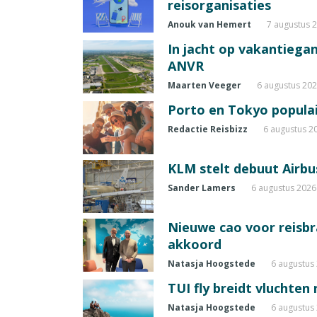
reisorganisaties
Anouk van Hemert
7 augustus 
In jacht op vakantiegang
ANVR
Maarten Veeger
6 augustus 20
Porto en Tokyo populai
Redactie Reisbizz
6 augustus 2
KLM stelt debuut Airbu
Sander Lamers
6 augustus 2026
Nieuwe cao voor reisb
akkoord
Natasja Hoogstede
6 augustus
TUI fly breidt vluchten
Natasja Hoogstede
6 augustus