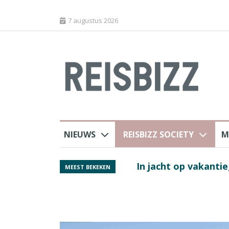
7 augustus 2026
NIEUWS
REISBIZZ SOCIETY
M
j ANVR
Spaans verkeersbure
MEEST BEKEKEN
van harte welkom’