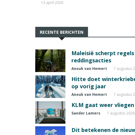
13 april 2026
RECENTE BERICHTEN
Maleisië scherpt regel
reddingsacties
Anouk van Hemert
7 augustus 
Hitte doet winterkrie
op vorig jaar
Anouk van Hemert
7 augustus 
KLM gaat weer vliegen 
Sander Lamers
7 augustus 2026
Dit betekenen de nieuw