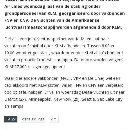
Air Lines woensdag last van de staking onder
grondpersoneel van KLM, georganiseerd door vakbonden
FNV en CNV. De vluchten van de Amerikaanse
luchtvaartmaatschappij worden afgehandeld door KLM.
Delta is een joint venture-partner van KLM, en laat haar
vluchten op Schiphol door KLM afhandelen. Tussen 8.00 en
10.00 wordt er gestaakt, waardoor eerder KLM al zo’n honderd
vluchten proactief moest schrappen. Daardoor worden volgens
KLM 27.000 reizigers gedupeerd.
Waar drie andere vakbonden (NVLT, VKP en De Unie) wél een
cao-akkoord met KLM sloten, willen FNV en CNV een verbeterd
bod op tafel hebben. Er vallen woensdag Delta-vluchten uit naar
Detroit (2x), Minneapolis, New York (2x), Seattle, Salt Lake City
en Tampa.
TAGS:
delta air lines
klm