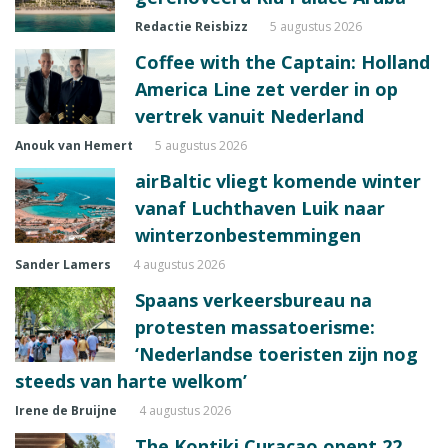
Redactie Reisbizz
5 augustus 2026
Coffee with the Captain: Holland
America Line zet verder in op
vertrek vanuit Nederland
Anouk van Hemert
5 augustus 2026
airBaltic vliegt komende winter
vanaf Luchthaven Luik naar
winterzonbestemmingen
Sander Lamers
4 augustus 2026
Spaans verkeersbureau na
protesten massatoerisme:
‘Nederlandse toeristen zijn nog
steeds van harte welkom’
Irene de Bruijne
4 augustus 2026
The Kontiki Curaçao opent 22