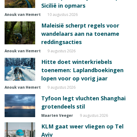
Sicilië in opmars
Anouk van Hemert
10 augustus 2026
Maleisië scherpt regels voor
wandelaars aan na toename
reddingsacties
Anouk van Hemert
9 augustus 2026
Hitte doet winterkriebels
toenemen: Laplandboekingen
lopen voor op vorig jaar
Anouk van Hemert
9 augustus 2026
Tyfoon legt vluchten Shanghai
grotendeels stil
Maarten Veeger
9 augustus 2026
KLM gaat weer vliegen op Tel
Aviv