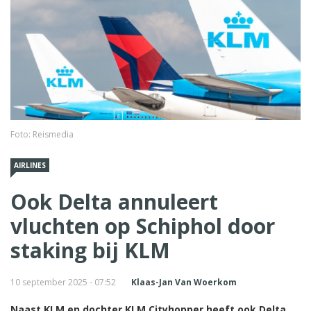
Foto: Reismedia
AIRLINES
Ook Delta annuleert
vluchten op Schiphol door
staking bij KLM
10 september 2025 - 07:52
Klaas-Jan Van Woerkom
Naast KLM en dochter KLM Cityhopper heeft ook Delta