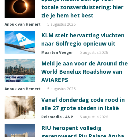
totale zonsverduistering: hier
zie je hem het best
Anouk van Hemert
5 augustus 2026
KLM stelt hervatting vluchten
naar Golfregio opnieuw uit
Maarten Veeger
5 augustus 2026
Meld je aan voor de Around the
World Benelux Roadshow van
AVIAREPS
Anouk van Hemert
5 augustus 2026
Vanaf donderdag code rood in
alle 27 grote steden in Italië
Reismedia - ANP
5 augustus 2026
RIU heropent volledig
gerenoveerd Riu Palace Aruba