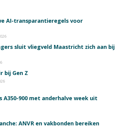
e AI-transparantieregels voor
2026
ers sluit vliegveld Maastricht zich aan bij
26
r bij Gen Z
026
s A350-900 met anderhalve week uit
ranche: ANVR en vakbonden bereiken