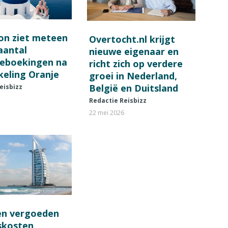
on ziet meteen
Overtocht.nl krijgt
 aantal
nieuwe eigenaar en
ieboekingen na
richt zich op verdere
keling Oranje
groei in Nederland,
België en Duitsland
eisbizz
Redactie Reisbizz
22 mei 2026
en vergoeden
fskosten