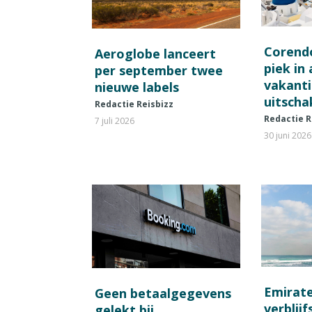
Corend
Aeroglobe lanceert
piek in
per september twee
vakant
nieuwe labels
uitscha
Redactie Reisbizz
Redactie R
7 juli 2026
30 juni 2026
Emirat
Geen betaalgegevens
verblij
gelekt bij