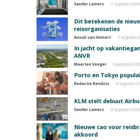
Sander Lamers
7 augustus 2026
Dit betekenen de nieuw
reisorganisaties
Anouk van Hemert
7 augustus 
In jacht op vakantiegang
ANVR
Maarten Veeger
6 augustus 20
Porto en Tokyo populai
Redactie Reisbizz
6 augustus 2
KLM stelt debuut Airbu
Sander Lamers
6 augustus 2026
Nieuwe cao voor reisb
akkoord