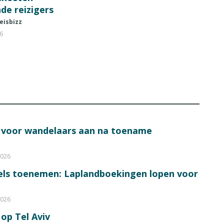
de reizigers
eisbizz
26
s voor wandelaars aan na toename
2026
bels toenemen: Laplandboekingen lopen voor
2026
op Tel Aviv