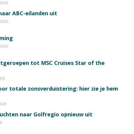
 2026
 naar ABC-eilanden uit
 2026
mming
 2026
itgeroepen tot MSC Cruises Star of the
026
or totale zonsverduistering: hier zie je hem
2026
luchten naar Golfregio opnieuw uit
26