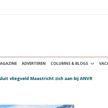
AGAZINE
ADVERTEREN
COLUMNS & BLOGS
VAC
au na protesten massatoerisme: ‘Nederlandse toe