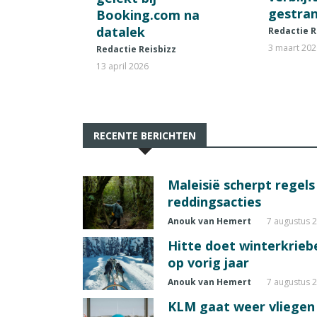
gestran
Booking.com na
datalek
Redactie R
3 maart 20
Redactie Reisbizz
13 april 2026
RECENTE BERICHTEN
Maleisië scherpt regel
reddingsacties
Anouk van Hemert
7 augustus 
Hitte doet winterkrie
op vorig jaar
Anouk van Hemert
7 augustus 
KLM gaat weer vliegen 