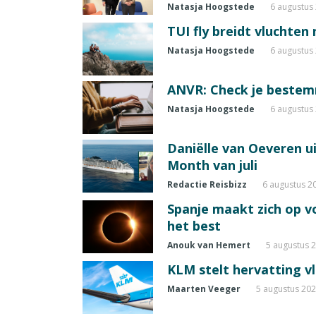
Natasja Hoogstede
6 augustus
TUI fly breidt vluchten
Natasja Hoogstede
6 augustus
ANVR: Check je beste
Natasja Hoogstede
6 augustus
Daniëlle van Oeveren u
Month van juli
Redactie Reisbizz
6 augustus 2
Spanje maakt zich op vo
het best
Anouk van Hemert
5 augustus 
KLM stelt hervatting v
Maarten Veeger
5 augustus 20