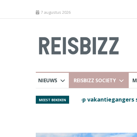
7 augustus 2026
NIEUWS
REISBIZZ SOCIETY
M
j ANVR
Spaans verkeersbure
MEEST BEKEKEN
van harte welkom’