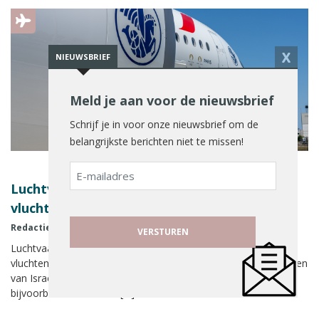
X
NIEUWSBRIEF
Meld je aan voor de nieuwsbrief
Schrijf je in voor onze nieuwsbrief om de
belangrijkste berichten niet te missen!
E-
mailadres
Luchtvaartmaatschappijen schrappen
vluchten naar Midden-Oosten
Redactie Reismedia - ANP
28 februari 2026
Luchtvaartmaatschappijen wereldwijd schrappen zaterdag
vluchten naar het Midden-Oosten vanwege de recente aanvallen
van Israël en de Verenigde Staten op Iran. KLM schrapte
bijvoorbeeld een vlucht […]