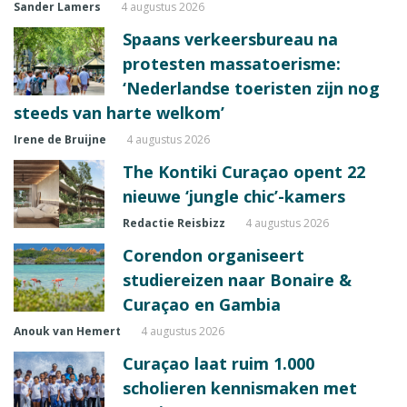
Sander Lamers
4 augustus 2026
Spaans verkeersbureau na
protesten massatoerisme:
‘Nederlandse toeristen zijn nog
steeds van harte welkom’
Irene de Bruijne
4 augustus 2026
The Kontiki Curaçao opent 22
nieuwe ‘jungle chic’-kamers
Redactie Reisbizz
4 augustus 2026
Corendon organiseert
studiereizen naar Bonaire &
Curaçao en Gambia
Anouk van Hemert
4 augustus 2026
Curaçao laat ruim 1.000
scholieren kennismaken met