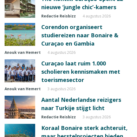
nieuwe ‘jungle chic’-kamers
Redactie Reisbizz
4 augustus 2026
Corendon organiseert
studiereizen naar Bonaire &
Curaçao en Gambia
Anouk van Hemert
4 augustus 2026
Curaçao laat ruim 1.000
scholieren kennismaken met
toerismesector
Anouk van Hemert
3 augustus 2026
Aantal Nederlandse reizigers
naar Turkije stijgt licht
Redactie Reisbizz
3 augustus 2026
Koraal Bonaire sterk achteruit,
maar herstelprojecten bieden