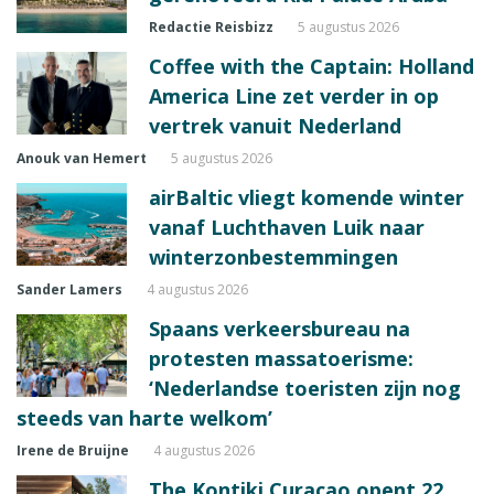
Redactie Reisbizz
5 augustus 2026
Coffee with the Captain: Holland
America Line zet verder in op
vertrek vanuit Nederland
Anouk van Hemert
5 augustus 2026
airBaltic vliegt komende winter
vanaf Luchthaven Luik naar
winterzonbestemmingen
Sander Lamers
4 augustus 2026
Spaans verkeersbureau na
protesten massatoerisme:
‘Nederlandse toeristen zijn nog
steeds van harte welkom’
Irene de Bruijne
4 augustus 2026
The Kontiki Curaçao opent 22