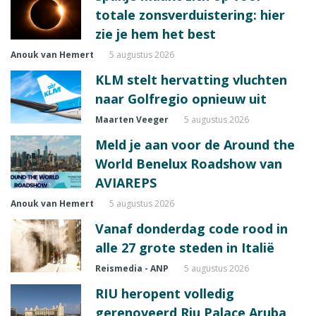
totale zonsverduistering: hier
zie je hem het best
Anouk van Hemert
5 augustus 2026
KLM stelt hervatting vluchten
naar Golfregio opnieuw uit
Maarten Veeger
5 augustus 2026
Meld je aan voor de Around the
World Benelux Roadshow van
AVIAREPS
Anouk van Hemert
5 augustus 2026
Vanaf donderdag code rood in
alle 27 grote steden in Italië
Reismedia - ANP
5 augustus 2026
RIU heropent volledig
gerenoveerd Riu Palace Aruba