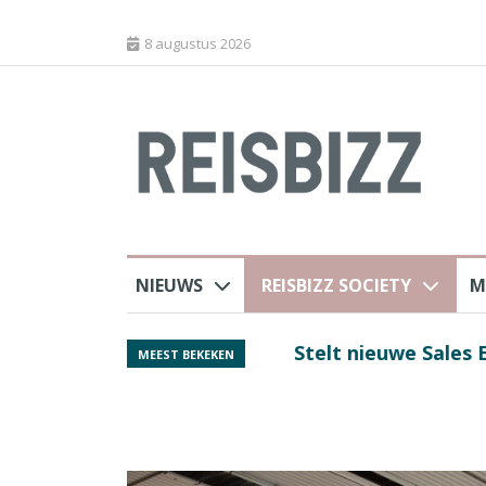
8 augustus 2026
NIEUWS
REISBIZZ SOCIETY
M
rland
Spaans verkeersbure
MEEST BEKEKEN
van harte welkom’