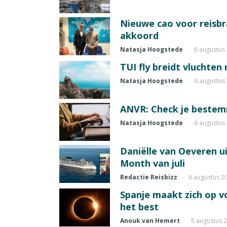
Nieuwe cao voor reisb
akkoord
Natasja Hoogstede
6 augustus
TUI fly breidt vluchten
Natasja Hoogstede
6 augustus
ANVR: Check je beste
Natasja Hoogstede
6 augustus
Daniëlle van Oeveren u
Month van juli
Redactie Reisbizz
6 augustus 2
Spanje maakt zich op vo
het best
Anouk van Hemert
5 augustus 