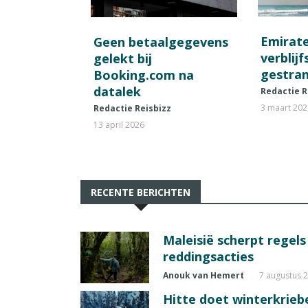
Emirat
Geen betaalgegevens
verblij
gelekt bij
gestran
Booking.com na
datalek
Redactie R
3 maart 20
Redactie Reisbizz
13 april 2026
RECENTE BERICHTEN
Maleisië scherpt regel
reddingsacties
Anouk van Hemert
7 augustus 
Hitte doet winterkrie