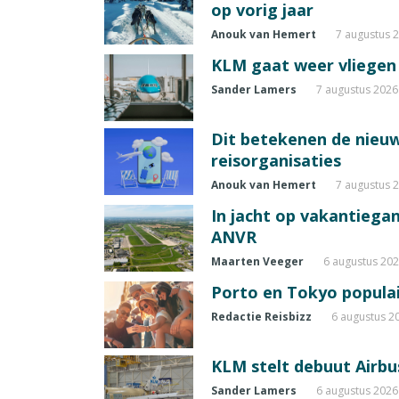
op vorig jaar
Anouk van Hemert
7 augustus 
KLM gaat weer vliegen 
Sander Lamers
7 augustus 2026
Dit betekenen de nieuw
reisorganisaties
Anouk van Hemert
7 augustus 
In jacht op vakantiegang
ANVR
Maarten Veeger
6 augustus 20
Porto en Tokyo populai
Redactie Reisbizz
6 augustus 2
KLM stelt debuut Airbu
Sander Lamers
6 augustus 2026