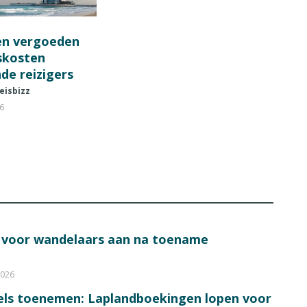
en vergoeden
fskosten
de reizigers
eisbizz
26
s voor wandelaars aan na toename
2026
bels toenemen: Laplandboekingen lopen voor