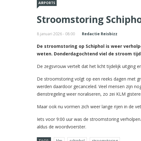
AIRPORTS
Stroomstoring Schipho
8 januari 2026 - 08:00
Redactie Reisbizz
De stroomstoring op Schiphol is weer verhol
weten. Donderdagochtend viel de stroom tijdel
De zegsvrouw vertelt dat het licht tijdelijk uitging 
De stroomstoring volgt op een reeks dagen met gr
werden daardoor gecanceled. Veel mensen zijn nog
dienstregeling weer noraliseren, zo zei KLM gistere
Maar ook nu vormen zich weer lange rijen in de vet
Iets voor 9:00 uur was de stroomstoring verholpen.
aldus de woordvoerster.
TAGS:
klm
schiphol
stroomstoring