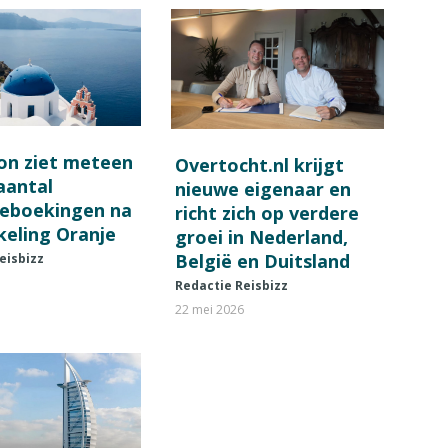
on ziet meteen
Overtocht.nl krijgt
 aantal
nieuwe eigenaar en
ieboekingen na
richt zich op verdere
keling Oranje
groei in Nederland,
België en Duitsland
eisbizz
Redactie Reisbizz
22 mei 2026