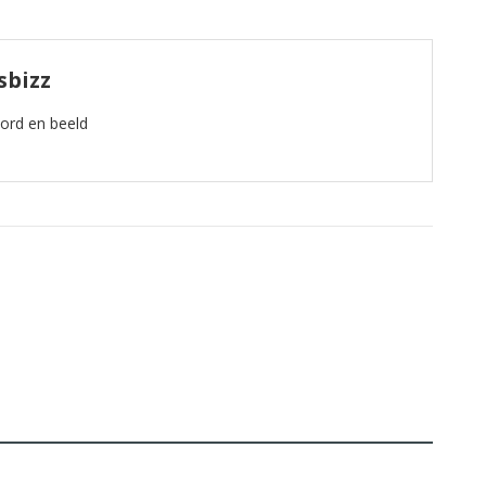
sbizz
oord en beeld