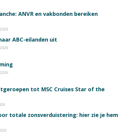
ranche: ANVR en vakbonden bereiken
 2026
 naar ABC-eilanden uit
 2026
mming
 2026
itgeroepen tot MSC Cruises Star of the
026
or totale zonsverduistering: hier zie je hem
2026