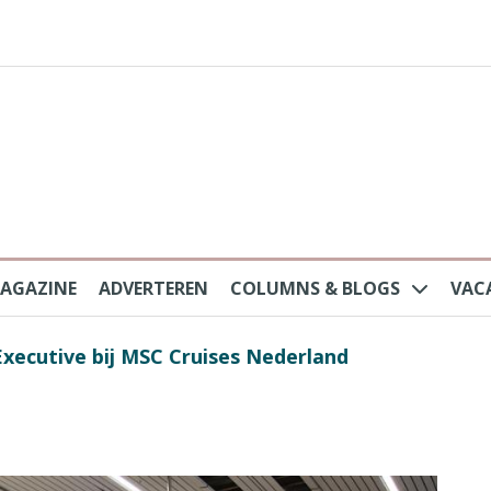
AGAZINE
ADVERTEREN
COLUMNS & BLOGS
VAC
au na protesten massatoerisme: ‘Nederlandse toe