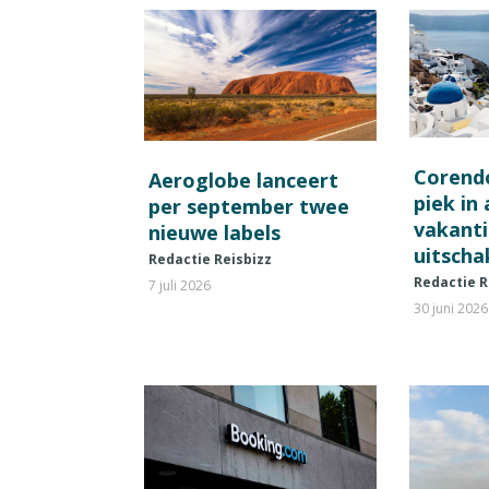
Corend
Aeroglobe lanceert
piek in
per september twee
vakant
nieuwe labels
uitscha
Redactie Reisbizz
Redactie R
7 juli 2026
30 juni 2026