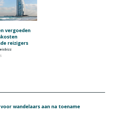
en vergoeden
fskosten
de reizigers
eisbizz
26
s voor wandelaars aan na toename