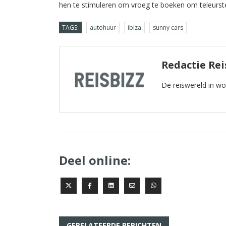
hen te stimuleren om vroeg te boeken om teleurst
TAGS:
autohuur
ibiza
sunny cars
Redactie Rei
De reiswereld in w
Deel online:
GERELATEERDE BERICHTEN