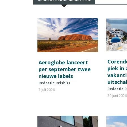
Corend
Aeroglobe lanceert
piek in
per september twee
vakant
nieuwe labels
uitscha
Redactie Reisbizz
Redactie R
7 juli 2026
30 juni 2026