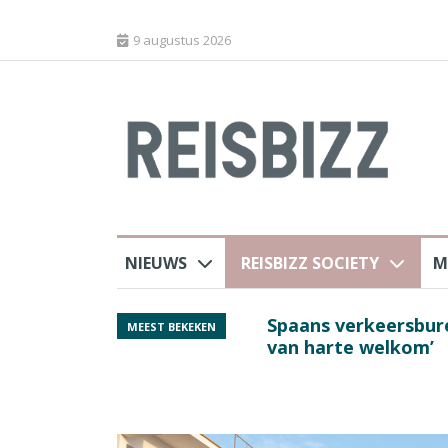
9 augustus 2026
NIEUWS
REISBIZZ SOCIETY
M
rland
Spaans verkeersbure
MEEST BEKEKEN
van harte welkom’