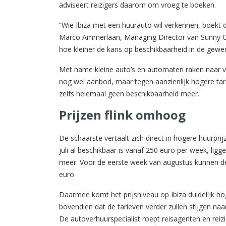
adviseert reizigers daarom om vroeg te boeken.
“Wie Ibiza met een huurauto wil verkennen, boekt d
Marco Ammerlaan, Managing Director van Sunny Cars
hoe kleiner de kans op beschikbaarheid in de gewen
Met name kleine auto’s en automaten raken naar ve
nog wel aanbod, maar tegen aanzienlijk hogere tar
zelfs helemaal geen beschikbaarheid meer.
Prijzen flink omhoog
De schaarste vertaalt zich direct in hogere huurpr
juli al beschikbaar is vanaf 250 euro per week, ligg
meer. Voor de eerste week van augustus kunnen de
euro.
Daarmee komt het prijsniveau op Ibiza duidelijk ho
bovendien dat de tarieven verder zullen stijgen na
De autoverhuurspecialist roept reisagenten en reizi