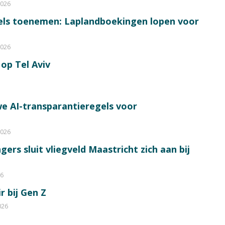
2026
bels toenemen: Laplandboekingen lopen voor
2026
op Tel Aviv
e AI-transparantieregels voor
2026
ers sluit vliegveld Maastricht zich aan bij
26
r bij Gen Z
026