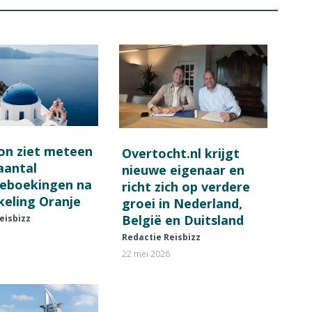
on ziet meteen
Overtocht.nl krijgt
 aantal
nieuwe eigenaar en
ieboekingen na
richt zich op verdere
keling Oranje
groei in Nederland,
België en Duitsland
eisbizz
Redactie Reisbizz
22 mei 2026