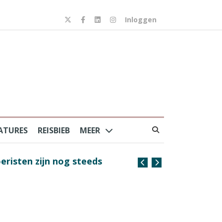
Inloggen
ATURES
REISBIEB
MEER
risten zijn nog steeds
Coffee with the Captain