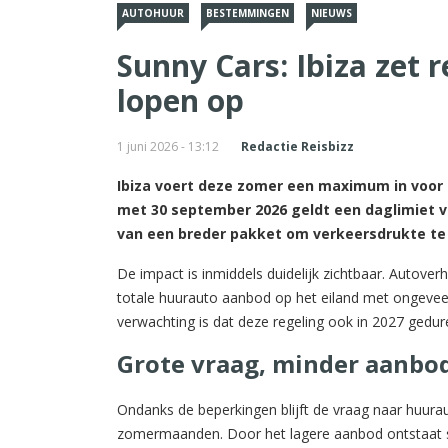
AUTOHUUR
BESTEMMINGEN
NIEUWS
Sunny Cars: Ibiza zet 
lopen op
1 juni 2026 - 13:12
Redactie Reisbizz
Ibiza voert deze zomer een maximum in voor he
met 30 september 2026 geldt een daglimiet v
van een breder pakket om verkeersdrukte te 
De impact is inmiddels duidelijk zichtbaar. Autov
totale huurauto aanbod op het eiland met ongeveer
verwachting is dat deze regeling ook in 2027 gedure
Grote vraag, minder aanbo
Ondanks de beperkingen blijft de vraag naar huurau
zomermaanden. Door het lagere aanbod ontstaat sc