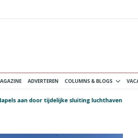
AGAZINE
ADVERTEREN
COLUMNS & BLOGS
VAC
au na protesten massatoerisme: ‘Nederlandse toe