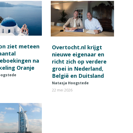
on ziet meteen
Overtocht.nl krijgt
 aantal
nieuwe eigenaar en
ieboekingen na
richt zich op verdere
keling Oranje
groei in Nederland,
België en Duitsland
oogstede
Natasja Hoogstede
22 mei 2026