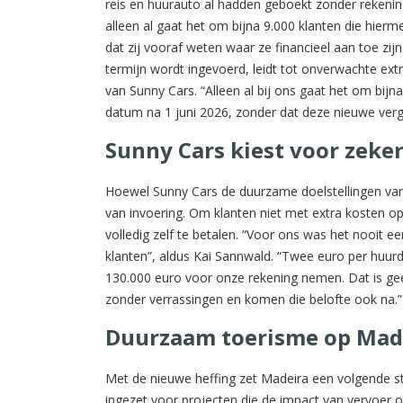
reis en huurauto al hadden geboekt zonder rekenin
alleen al gaat het om bijna 9.000 klanten die hierm
dat zij vooraf weten waar ze financieel aan toe zij
termijn wordt ingevoerd, leidt tot onverwachte ext
van Sunny Cars. “Alleen al bij ons gaat het om bij
datum na 1 juni 2026, zonder dat deze nieuwe ver
Sunny Cars kiest voor zeke
Hoewel Sunny Cars de duurzame doelstellingen van 
van invoering. Om klanten niet met extra kosten op 
volledig zelf te betalen. “Voor ons was het nooit 
klanten”, aldus Kai Sannwald. “Twee euro per huurd
130.000 euro voor onze rekening nemen. Dat is gee
zonder verrassingen en komen die belofte ook na.”
Duurzaam toerisme op Mad
Met de nieuwe heffing zet Madeira een volgende s
ingezet voor projecten die de impact van vervoer 