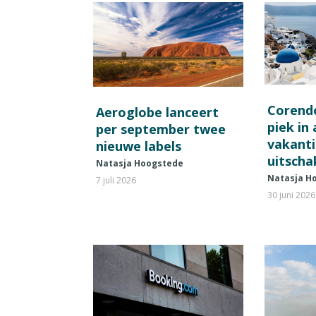
Corend
Aeroglobe lanceert
piek in
per september twee
vakant
nieuwe labels
uitscha
Natasja Hoogstede
Natasja H
7 juli 2026
30 juni 2026