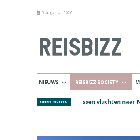
6 augustus 2026
NIEUWS
REISBIZZ SOCIETY
M
 sluiting luchthaven
Spaans verkeersbure
MEEST BEKEKEN
van harte welkom’