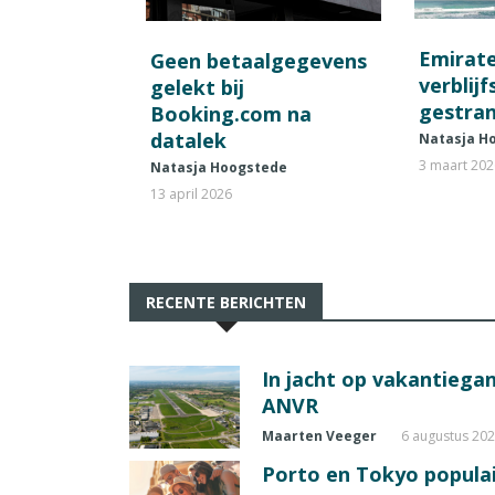
Emirat
Geen betaalgegevens
verblij
gelekt bij
gestran
Booking.com na
datalek
Natasja H
3 maart 20
Natasja Hoogstede
13 april 2026
RECENTE BERICHTEN
In jacht op vakantiegang
ANVR
Maarten Veeger
6 augustus 20
Porto en Tokyo populai