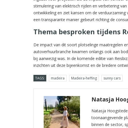
stimulering van elektrisch rijden en verbetering va
ontwikkeling en ziet kansen om de verduurzaming va
een transparante manier gebeurt richting de cons
Thema besproken tijdens R
De impact van dit soort plotselinge maatregelen en
autoverhuurbranche kwamen onlangs ook aan bod t
bij aanwezig was. In de komende editie van Reisbiz
inzichten uit deze bijeenkomst en de bredere ontw
TAGS:
madeira
Madeira-heffing
sunny cars
Natasja Hoo
Natasja Hoogstede i
toonaangevende plat
binnen de sector, sp