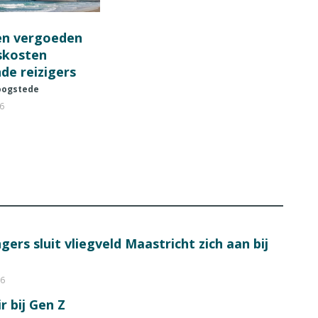
en vergoeden
fskosten
de reizigers
oogstede
26
ers sluit vliegveld Maastricht zich aan bij
26
r bij Gen Z