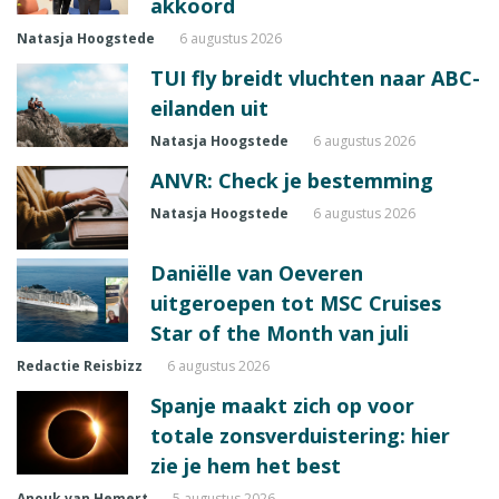
akkoord
Natasja Hoogstede
6 augustus 2026
TUI fly breidt vluchten naar ABC-
eilanden uit
Natasja Hoogstede
6 augustus 2026
ANVR: Check je bestemming
Natasja Hoogstede
6 augustus 2026
Daniëlle van Oeveren
uitgeroepen tot MSC Cruises
Star of the Month van juli
Redactie Reisbizz
6 augustus 2026
Spanje maakt zich op voor
totale zonsverduistering: hier
zie je hem het best
Anouk van Hemert
5 augustus 2026