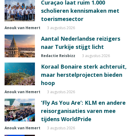
Curaçao laat ruim 1.000
scholieren kennismaken met
toerismesector
Anouk van Hemert
3 augustus 2026
Aantal Nederlandse reizigers
naar Turkije stijgt licht
Redactie Reisbizz
3 augustus 2026
Koraal Bonaire sterk achteruit,
maar herstelprojecten bieden
hoop
Anouk van Hemert
3 augustus 2026
‘Fly As You Are’: KLM en andere
reisorganisaties varen mee
tijdens WorldPride
Anouk van Hemert
3 augustus 2026