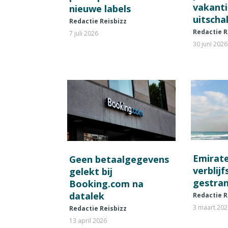
vakant
nieuwe labels
uitscha
Redactie Reisbizz
Redactie R
7 juli 2026
30 juni 2026
Emirat
Geen betaalgegevens
verblij
gelekt bij
gestran
Booking.com na
datalek
Redactie R
3 maart 20
Redactie Reisbizz
13 april 2026