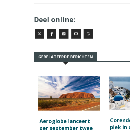
Deel online:
GERELATEERDE BERICHTEN
Corend
Aeroglobe lanceert
piek in
per september twee