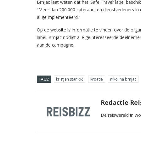
Brnjac laat weten dat het ‘Safe Travel’ label besch
“Meer dan 200.000 cateraars en dienstverleners in
al geïmplementeerd.”
Op de website is informatie te vinden over de organi
label. Brnjac nodigt alle geïnteresseerde deelnemer
aan de campagne.
TAGS:
kristjan staničić
kroatië
nikolina brnjac
Redactie Rei
De reiswereld in w