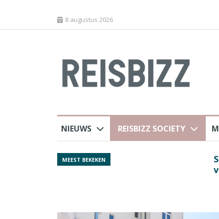
8 augustus 2026
NIEUWS
REISBIZZ SOCIETY
M
rland
Spaans verkeersbure
MEEST BEKEKEN
van harte welkom’