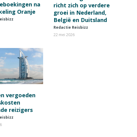
ieboekingen na
richt zich op verdere
keling Oranje
groei in Nederland,
België en Duitsland
eisbizz
Redactie Reisbizz
22 mei 2026
en vergoeden
fskosten
de reizigers
eisbizz
26