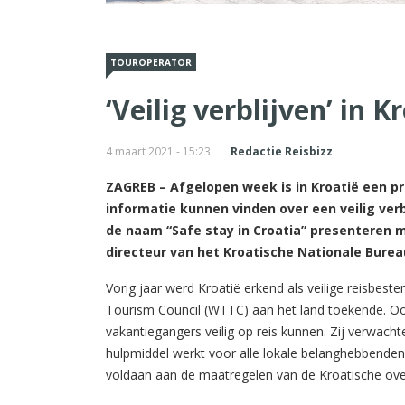
TOUROPERATOR
‘Veilig verblijven’ in K
4 maart 2021 - 15:23
Redactie Reisbizz
ZAGREB – Afgelopen week is in Kroatië een pr
informatie kunnen vinden over een veilig ver
de naam “Safe stay in Croatia” presenteren m
directeur van het Kroatische Nationale Burea
Vorig jaar werd Kroatië erkend als veilige reisbest
Tourism Council (WTTC) aan het land toekende. Ook
vakantiegangers veilig op reis kunnen. Zij verwacht
hulpmiddel werkt voor alle lokale belanghebbenden 
voldaan aan de maatregelen van de Kroatische ove