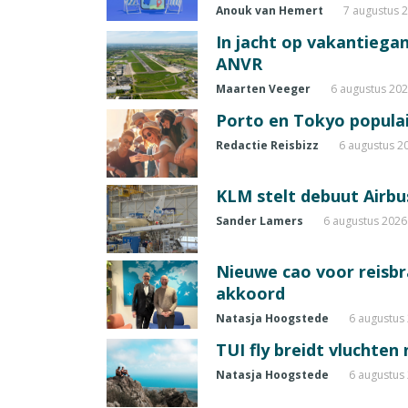
Anouk van Hemert
7 augustus 
In jacht op vakantiegang
ANVR
Maarten Veeger
6 augustus 20
Porto en Tokyo populai
Redactie Reisbizz
6 augustus 2
KLM stelt debuut Airbu
Sander Lamers
6 augustus 2026
Nieuwe cao voor reisb
akkoord
Natasja Hoogstede
6 augustus
TUI fly breidt vluchten
Natasja Hoogstede
6 augustus