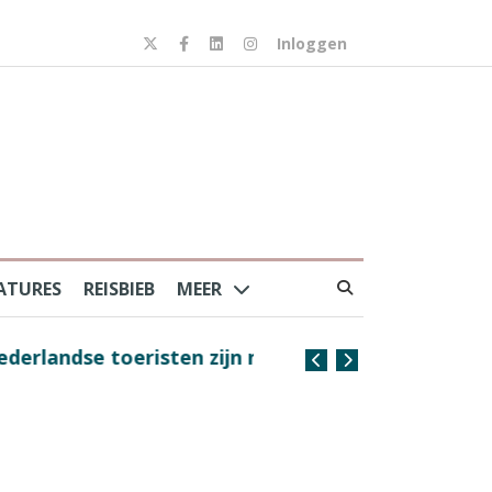
Inloggen
ATURES
REISBIEB
MEER
risten zijn nog steeds
Coffee with the Captain