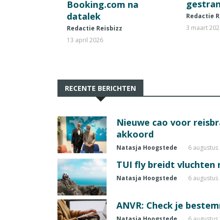
gestran
Booking.com na
datalek
Redactie R
3 maart 20
Redactie Reisbizz
13 april 2026
RECENTE BERICHTEN
Nieuwe cao voor reisb
akkoord
Natasja Hoogstede
6 augustus
TUI fly breidt vluchten
Natasja Hoogstede
6 augustus
ANVR: Check je beste
Natasja Hoogstede
6 augustus