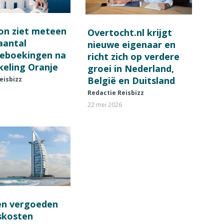
on ziet meteen
Overtocht.nl krijgt
 aantal
nieuwe eigenaar en
ieboekingen na
richt zich op verdere
keling Oranje
groei in Nederland,
België en Duitsland
eisbizz
Redactie Reisbizz
22 mei 2026
en vergoeden
fskosten