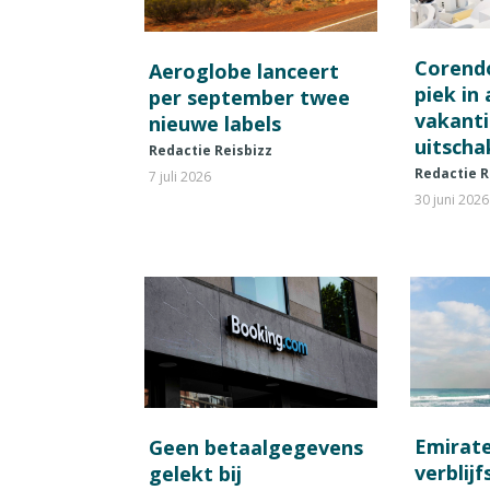
Corend
Aeroglobe lanceert
piek in
per september twee
vakant
nieuwe labels
uitscha
Redactie Reisbizz
Redactie R
7 juli 2026
30 juni 2026
Emirat
Geen betaalgegevens
verblij
gelekt bij