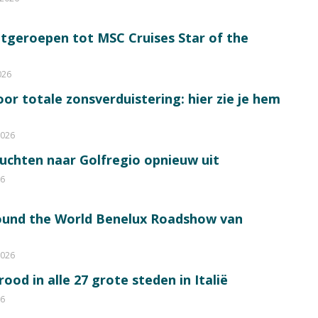
itgeroepen tot MSC Cruises Star of the
026
or totale zonsverduistering: hier zie je hem
2026
luchten naar Golfregio opnieuw uit
26
round the World Benelux Roadshow van
2026
od in alle 27 grote steden in Italië
26