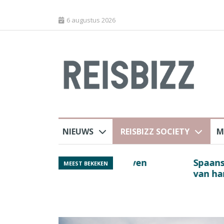
6 augustus 2026
NIEUWS
REISBIZZ SOCIETY
M
 sluiting luchthaven
Spaans verkeersbure
MEEST BEKEKEN
van harte welkom’