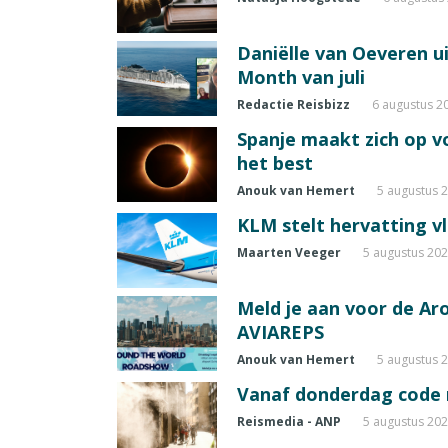
Daniëlle van Oeveren u
Month van juli
Redactie Reisbizz
6 augustus 2
Spanje maakt zich op vo
het best
Anouk van Hemert
5 augustus 
KLM stelt hervatting v
Maarten Veeger
5 augustus 20
Meld je aan voor de A
AVIAREPS
Anouk van Hemert
5 augustus 
Vanaf donderdag code ro
Reismedia - ANP
5 augustus 20