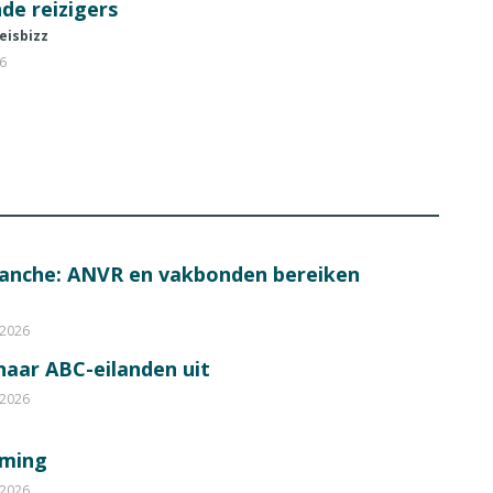
de reizigers
eisbizz
26
ranche: ANVR en vakbonden bereiken
 2026
 naar ABC-eilanden uit
 2026
mming
 2026