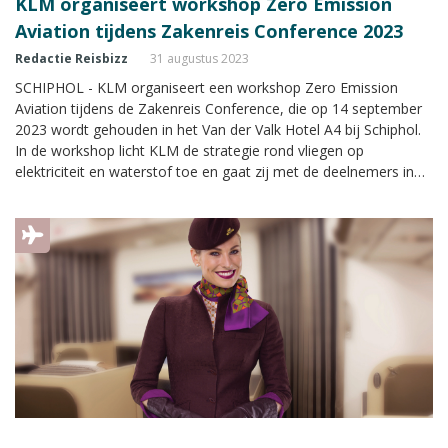
KLM organiseert workshop Zero Emission
Aviation tijdens Zakenreis Conference 2023
Redactie Reisbizz
31 augustus 2023
SCHIPHOL - KLM organiseert een workshop Zero Emission
Aviation tijdens de Zakenreis Conference, die op 14 september
2023 wordt gehouden in het Van der Valk Hotel A4 bij Schiphol.
In de workshop licht KLM de strategie rond vliegen op
elektriciteit en waterstof toe en gaat zij met de deelnemers in
gesprek over de ontwikkelingen en keuzes voor verduurzaming
in de zakelijke reismarkt. Namens de luchtvaartmaatschappij
verzorgen Bas Gerressen (directeur KLM Nederland) en Jolanda
Stevens (Programmamanager Zero Emission Aviation) de
workshop.