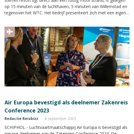
sterren resort ligt direct aan een rustig mooi strand, is gelegen
op 15 minuten van de luchthaven, 5 minuten van Willemstad en
tegenover het WTC. Het bedrijf presenteert zich met een eigen
stand met uitgebreide informatie tijdens de Zakenreis
Conference.
Air Europa bevestigd als deelnemer Zakenreis
Conference 2023
Redactie Reisbizz
8 september 2023
SCHIPHOL - Luchtvaartmaatschappij Air Europa is bevestigd als
nieuwe deelnemer aan de Zakenreis Conference 2023. De