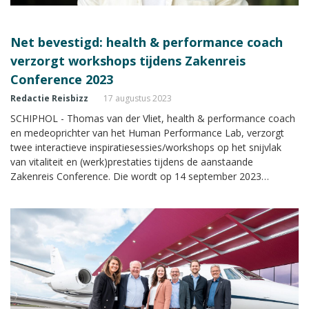
Net bevestigd: health & performance coach
verzorgt workshops tijdens Zakenreis
Conference 2023
Redactie Reisbizz
17 augustus 2023
SCHIPHOL - Thomas van der Vliet, health & performance coach
en medeoprichter van het Human Performance Lab, verzorgt
twee interactieve inspiratiesessies/workshops op het snijvlak
van vitaliteit en (werk)prestaties tijdens de aanstaande
Zakenreis Conference. Die wordt op 14 september 2023
gehouden in het Van der Valk Hotel A4 bij Schiphol. Van der Vliet
inspireert deelnemers met nieuwe kennis en zal de aanwezigen
die kennis ook laten ervaren.