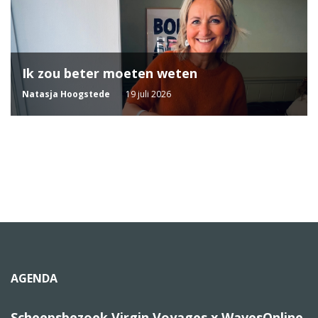
Ik zou beter moeten weten
Natasja Hoogstede
19 juli 2026
AGENDA
Scheepsbezoek Virgin Voyages x WavesOnline