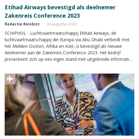
Etihad Airways bevestigd als deelnemer
Zakenreis Conference 2023
Redactie Reisbizz
30 augustus 2023
SCHIPHOL - Luchtvaartmaatschappij Etihad Airways, de
luchtvaartmaatschappij die Europa via Abu Dhabi verbindt met
het Midden-Oosten, Afrika en Azië, is bevestigd als nieuwe
deelnemer aan de Zakenreis Conference 2023. Het bedrijf
presenteert zich op een eigen stand met uitgebreide informatie
over hun services en routes. Het kennisevent wordt op
donderdagmiddag 14 september 2023 georganiseerd in het Van
der Valk Hotel A4 bij Schiphol.