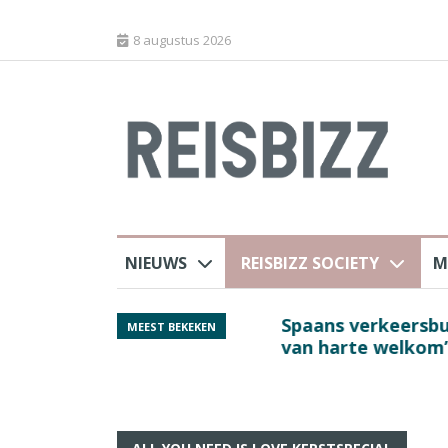
8 augustus 2026
NIEUWS
REISBIZZ SOCIETY
M
rland
Spaans verkeersbure
MEEST BEKEKEN
van harte welkom’