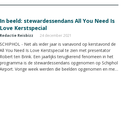
In beeld: stewardessendans All You Need Is
Love Kerstspecial
Redactie Reisbizz
24 december 2021
SCHIPHOL - Net als ieder jaar is vanavond op kerstavond de
All You Need Is Love Kerstspecial te zien met presentator
Robert ten Brink. Een jaarlijks terugkerend fenomeen in het
programma is de stewardessendans opgenomen op Schiphol
Airport. Vorige week werden die beelden opgenomen en met
een kantoor op het vliegveld, was dit voor Reisbizz.nl een
uitje naast de deur.