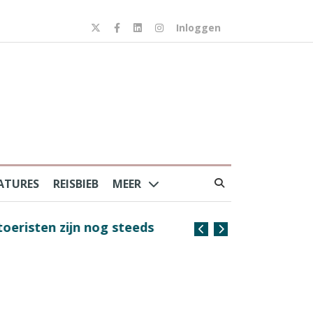
Inloggen
ATURES
REISBIEB
MEER
risten zijn nog steeds
Coffee with the Captain