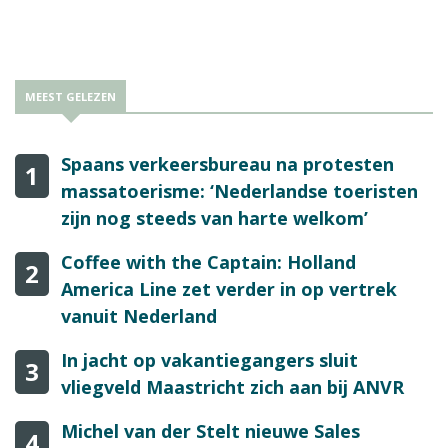
Region bij TUI, vertelt hier in gesprek met Reisbizz.nl alles over.
MEEST GELEZEN
Spaans verkeersbureau na protesten
1
massatoerisme: ‘Nederlandse toeristen
zijn nog steeds van harte welkom’
Coffee with the Captain: Holland
2
America Line zet verder in op vertrek
vanuit Nederland
In jacht op vakantiegangers sluit
3
vliegveld Maastricht zich aan bij ANVR
Michel van der Stelt nieuwe Sales
4