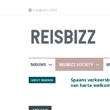
9 augustus 2026
NIEUWS
REISBIZZ SOCIETY
M
rland
Spaans verkeersbure
MEEST BEKEKEN
van harte welkom’