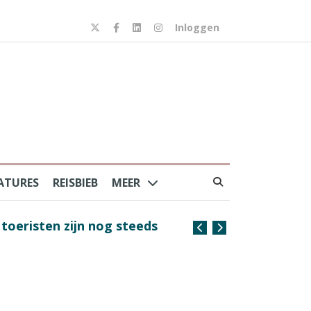
Inloggen
ATURES
REISBIEB
MEER
risten zijn nog steeds
Coffee with the Captain