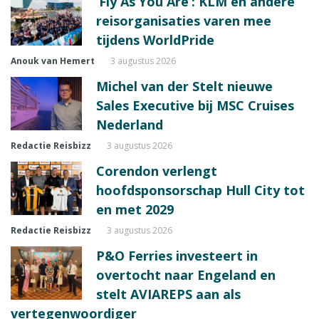
‘Fly As You Are’: KLM en andere
reisorganisaties varen mee
tijdens WorldPride
Anouk van Hemert
3 augustus 2026
Michel van der Stelt nieuwe
Sales Executive bij MSC Cruises
Nederland
Redactie Reisbizz
3 augustus 2026
Corendon verlengt
hoofdsponsorschap Hull City tot
en met 2029
Redactie Reisbizz
3 augustus 2026
P&O Ferries investeert in
overtocht naar Engeland en
stelt AVIAREPS aan als
vertegenwoordiger