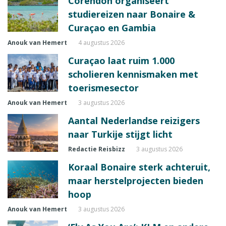
Corendon organiseert
studiereizen naar Bonaire &
Curaçao en Gambia
Anouk van Hemert
4 augustus 2026
Curaçao laat ruim 1.000
scholieren kennismaken met
toerismesector
Anouk van Hemert
3 augustus 2026
Aantal Nederlandse reizigers
naar Turkije stijgt licht
Redactie Reisbizz
3 augustus 2026
Koraal Bonaire sterk achteruit,
maar herstelprojecten bieden
hoop
Anouk van Hemert
3 augustus 2026