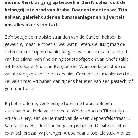
muren. Reisbizz ging op bezoek in San Nicolas, ooit de
belangrijkste stad van Aruba. Daar ontmoeten we Tito
Bolivar, galeriehouder en kunstaanjager en hij vertelt
ons alles over streetart.
Zo’n beetje de mooiste stranden van de Cariben hebben is
geweldig, maar je moet er wel wat bij eten. Gelukkig mag de
‘betere toerist’ op Aruba niet klagen over het culinaire aanbod
van het eiland, van fine dining tot stoofgeit en van Chef’s table
tot Piet’s Super Snack in Boegoeroei. Want onderschat de rol
van de vrolijke streetfood cars niet. Geen betere manier om te
keuvelen met Arubanen dan tijdens het eten van een pastechi of
gefrituurd visje.
Bij het moderne, veelkleurige toerisme hoort ook een
kunstaanbod, in de volle breedte. We ontmoeten Tito in zijn
Artisa Gallery, aan de Bernard van de Veen Zeppenfeldstraat 6,
San Nicolas. Het doel van de galerij is helder. De site meldt in
extatisch proza: “Wij brengen Aruba naar u toe. Elk stuk in onze