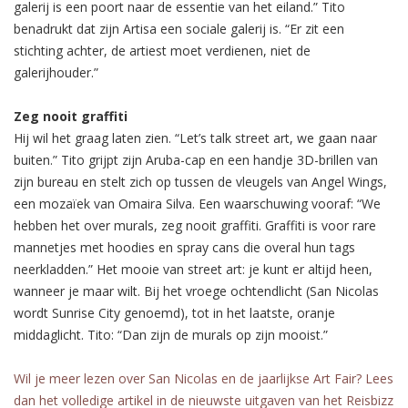
galerij is een poort naar de essentie van het eiland.” Tito
benadrukt dat zijn Artisa een sociale galerij is. “Er zit een
stichting achter, de artiest moet verdienen, niet de
galerijhouder.”
Zeg nooit graffiti
Hij wil het graag laten zien. “Let’s talk street art, we gaan naar
buiten.” Tito grijpt zijn Aruba-cap en een handje 3D-brillen van
zijn bureau en stelt zich op tussen de vleugels van Angel Wings,
een mozaïek van Omaira Silva. Een waarschuwing vooraf: “We
hebben het over murals, zeg nooit graffiti. Graffiti is voor rare
mannetjes met hoodies en spray cans die overal hun tags
neerkladden.” Het mooie van street art: je kunt er altijd heen,
wanneer je maar wilt. Bij het vroege ochtendlicht (San Nicolas
wordt Sunrise City genoemd), tot in het laatste, oranje
middaglicht. Tito: “Dan zijn de murals op zijn mooist.”
Wil je meer lezen over San Nicolas en de jaarlijkse Art Fair? Lees
dan het volledige artikel in de nieuwste uitgaven van het Reisbizz