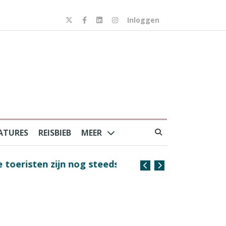
Inloggen
ATURES
REISBIEB
MEER
risten zijn nog steeds
Coffee with the Captain