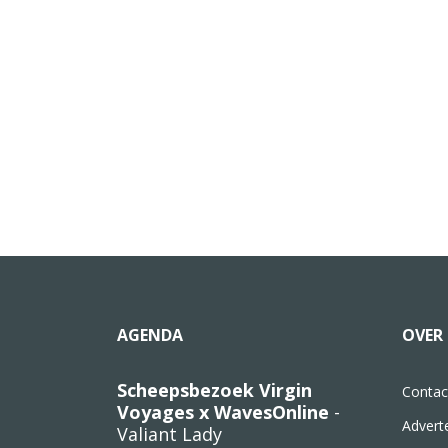
AGENDA
OVER 
Scheepsbezoek Virgin
Contac
Voyages x WavesOnline
-
Advert
Valiant Lady