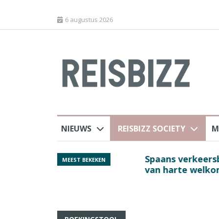
6 augustus 2026
NIEUWS
REISBIZZ SOCIETY
M
 sluiting luchthaven
Spaans verkeersbure
MEEST BEKEKEN
van harte welkom’