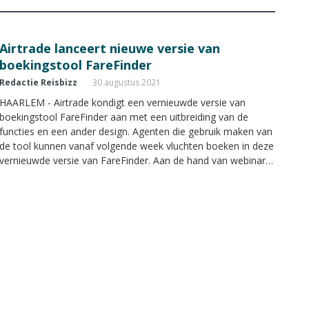
Airtrade lanceert nieuwe versie van
boekingstool FareFinder
Redactie Reisbizz
30 augustus 2021
HAARLEM - Airtrade kondigt een vernieuwde versie van
boekingstool FareFinder aan met een uitbreiding van de
functies en een ander design. Agenten die gebruik maken van
de tool kunnen vanaf volgende week vluchten boeken in deze
vernieuwde versie van FareFinder. Aan de hand van webinars
wordt deze week de vernieuwde versie uitgelicht.