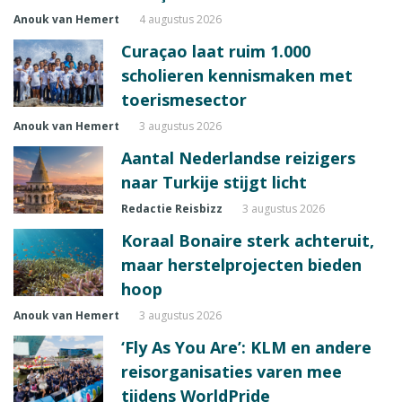
Anouk van Hemert
4 augustus 2026
Curaçao laat ruim 1.000
scholieren kennismaken met
toerismesector
Anouk van Hemert
3 augustus 2026
Aantal Nederlandse reizigers
naar Turkije stijgt licht
Redactie Reisbizz
3 augustus 2026
Koraal Bonaire sterk achteruit,
maar herstelprojecten bieden
hoop
Anouk van Hemert
3 augustus 2026
‘Fly As You Are’: KLM en andere
reisorganisaties varen mee
tijdens WorldPride