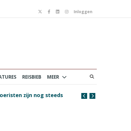
Inloggen
ATURES
REISBIEB
MEER
risten zijn nog steeds
Coffee with the Captain