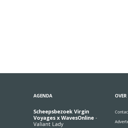
AGENDA
OVER 
Scheepsbezoek Virgin
Contac
Voyages x WavesOnline
-
Advert
Valiant Lady