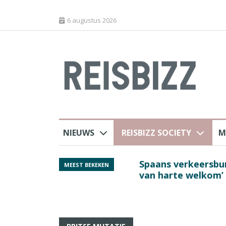
6 augustus 2026
NIEUWS
REISBIZZ SOCIETY
M
 sluiting luchthaven
Spaans verkeersbure
MEEST BEKEKEN
van harte welkom’