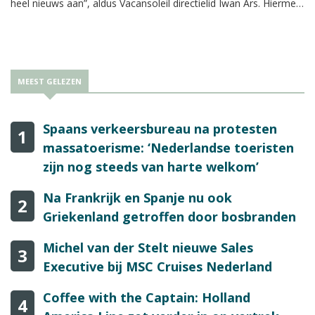
heel nieuws aan”, aldus Vacansoleil directielid Iwan Ars. Hiermee
kunnen vakantiegangers buiten de gebaande paden gaan.
MEEST GELEZEN
Spaans verkeersbureau na protesten
1
massatoerisme: ‘Nederlandse toeristen
zijn nog steeds van harte welkom’
Na Frankrijk en Spanje nu ook
2
Griekenland getroffen door bosbranden
Michel van der Stelt nieuwe Sales
3
Executive bij MSC Cruises Nederland
Coffee with the Captain: Holland
4