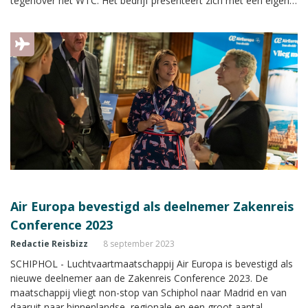
tegenover het WTC. Het bedrijf presenteert zich met een eigen
stand met uitgebreide informatie tijdens de Zakenreis
Conference.
Air Europa bevestigd als deelnemer Zakenreis
Conference 2023
Redactie Reisbizz
8 september 2023
SCHIPHOL - Luchtvaartmaatschappij Air Europa is bevestigd als
nieuwe deelnemer aan de Zakenreis Conference 2023. De
maatschappij vliegt non-stop van Schiphol naar Madrid en van
daaruit naar binnenlandse, regionale en een groot aantal