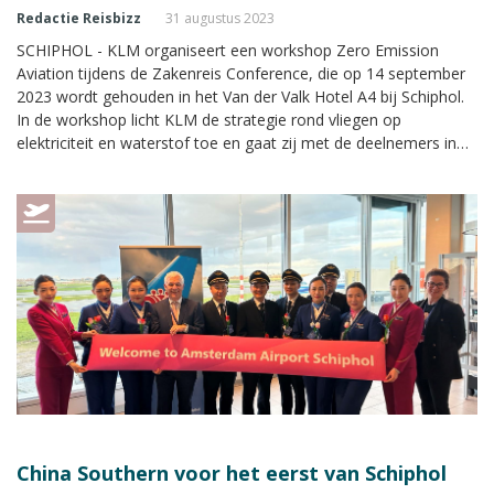
Redactie Reisbizz
31 augustus 2023
SCHIPHOL - KLM organiseert een workshop Zero Emission
Aviation tijdens de Zakenreis Conference, die op 14 september
2023 wordt gehouden in het Van der Valk Hotel A4 bij Schiphol.
In de workshop licht KLM de strategie rond vliegen op
elektriciteit en waterstof toe en gaat zij met de deelnemers in
gesprek over de ontwikkelingen en keuzes voor verduurzaming
in de zakelijke reismarkt. Namens de luchtvaartmaatschappij
verzorgen Bas Gerressen (directeur KLM Nederland) en Jolanda
Stevens (Programmamanager Zero Emission Aviation) de
workshop.
China Southern voor het eerst van Schiphol