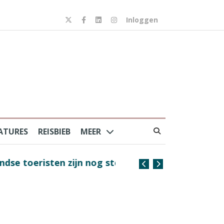
Inloggen
ATURES
REISBIEB
MEER
risten zijn nog steeds
Coffee with the Captain