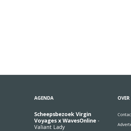
AGENDA
OVER 
Scheepsbezoek Virgin
Contac
Voyages x WavesOnline
-
Advert
Valiant Lady