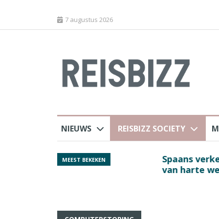
7 augustus 2026
NIEUWS
REISBIZZ SOCIETY
M
Spaans verkeersbure
MEEST BEKEKEN
van harte welkom’