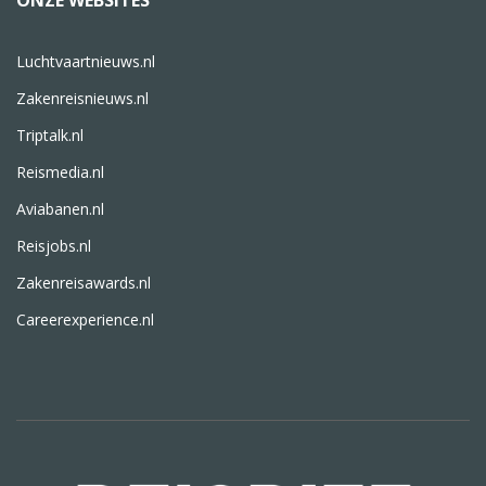
ONZE WEBSITES
Luchtvaartnieuws.nl
Zakenreisnieuws.nl
Triptalk.nl
Reismedia.nl
Aviabanen.nl
Reisjobs.nl
Zakenreisawards.nl
Careerexperience.nl