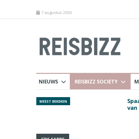
7 augustus 2026
NIEUWS
REISBIZZ SOCIETY
M
Spaans verkeersbure
MEEST BEKEKEN
van harte welkom’