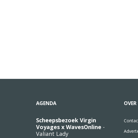
AGENDA
OVER 
Scheepsbezoek Virgin
Contac
Voyages x WavesOnline
-
Advert
Valiant Lady