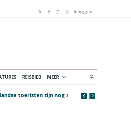
Inloggen
ATURES
REISBIEB
MEER
risten zijn nog steeds
Coffee with the Captain