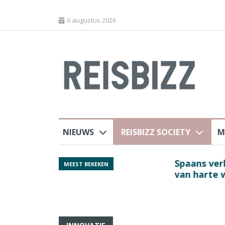
6 augustus 2026
NIEUWS
REISBIZZ SOCIETY
M
 sluiting luchthaven
Spaans verkeersbure
MEEST BEKEKEN
van harte welkom’