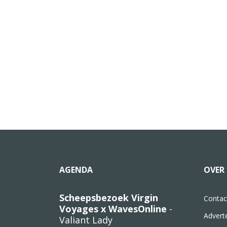
AGENDA
OVER 
Scheepsbezoek Virgin
Contac
Voyages x WavesOnline
-
Advert
Valiant Lady