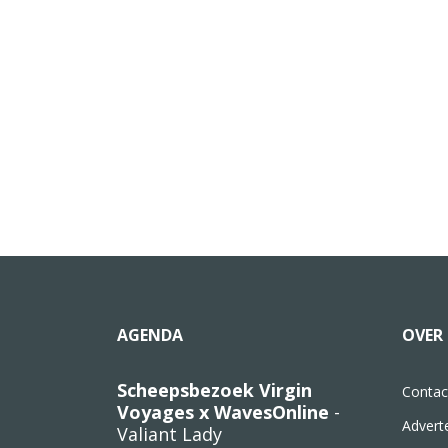
AGENDA
OVER 
Scheepsbezoek Virgin
Contac
Voyages x WavesOnline
-
Advert
Valiant Lady