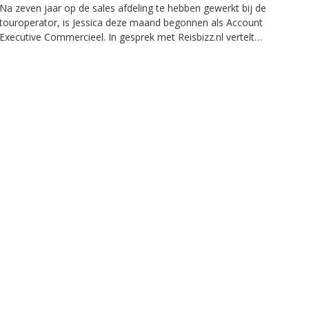
Na zeven jaar op de sales afdeling te hebben gewerkt bij de
touroperator, is Jessica deze maand begonnen als Account
Executive Commercieel. In gesprek met Reisbizz.nl vertelt
Jessica alles over haar nieuwe functie.