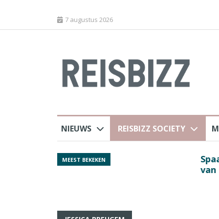
7 augustus 2026
NIEUWS
REISBIZZ SOCIETY
M
Spaans verkeersbure
MEEST BEKEKEN
van harte welkom’