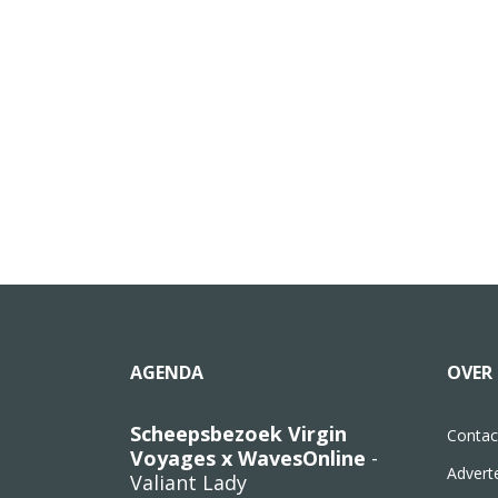
AGENDA
OVER 
Scheepsbezoek Virgin
Contac
Voyages x WavesOnline
-
Advert
Valiant Lady