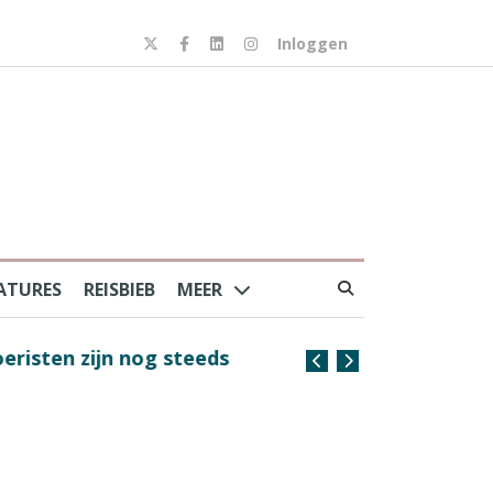
Inloggen
ATURES
REISBIEB
MEER
risten zijn nog steeds
Coffee with the Captain