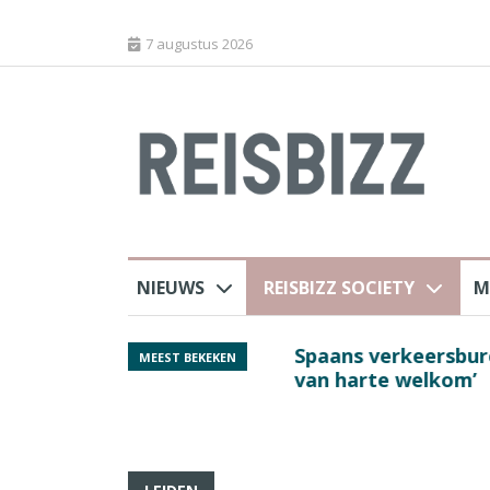
7 augustus 2026
NIEUWS
REISBIZZ SOCIETY
M
Spaans verkeersbure
MEEST BEKEKEN
van harte welkom’