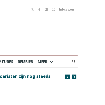
Inloggen
ATURES
REISBIEB
MEER
risten zijn nog steeds
Coffee with the Captain