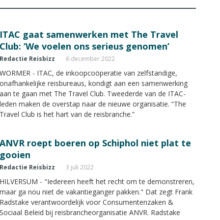
ITAC gaat samenwerken met The Travel
Club: ‘We voelen ons serieus genomen’
Redactie Reisbizz
6 december 2022
WORMER - ITAC, de inkoopcoöperatie van zelfstandige,
onafhankelijke reisbureaus, kondigt aan een samenwerking
aan te gaan met The Travel Club. Tweederde van de ITAC-
leden maken de overstap naar de nieuwe organisatie. “The
Travel Club is het hart van de reisbranche.”
ANVR roept boeren op Schiphol niet plat te
gooien
Redactie Reisbizz
3 juli 2022
HILVERSUM - "Iedereen heeft het recht om te demonstreren,
maar ga nou niet de vakantieganger pakken." Dat zegt Frank
Radstake verantwoordelijk voor Consumentenzaken &
Sociaal Beleid bij reisbrancheorganisatie ANVR. Radstake