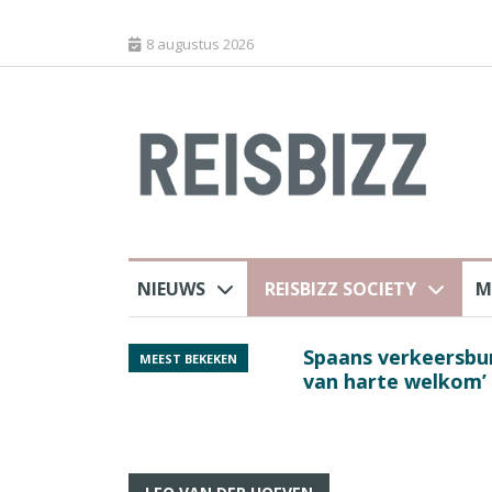
8 augustus 2026
NIEUWS
REISBIZZ SOCIETY
M
rland
Spaans verkeersbure
MEEST BEKEKEN
van harte welkom’