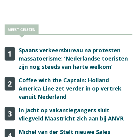
tussen een heerlijke vakantie en een uitzonderlijke vakantie, die
zij met dit nieuwe luxury label aanbieden.
MEEST GELEZEN
Spaans verkeersbureau na protesten
1
massatoerisme: ‘Nederlandse toeristen
zijn nog steeds van harte welkom’
Coffee with the Captain: Holland
2
America Line zet verder in op vertrek
vanuit Nederland
In jacht op vakantiegangers sluit
3
vliegveld Maastricht zich aan bij ANVR
Michel van der Stelt nieuwe Sales
4