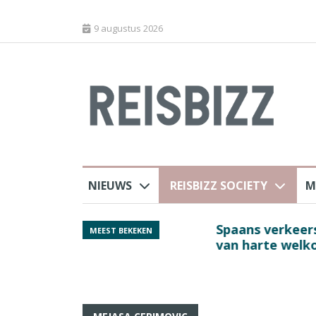
9 augustus 2026
NIEUWS
REISBIZZ SOCIETY
M
rland
Spaans verkeersbure
MEEST BEKEKEN
van harte welkom’