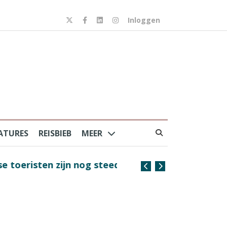
Inloggen
ATURES
REISBIEB
MEER
risten zijn nog steeds
Coffee with the Captain