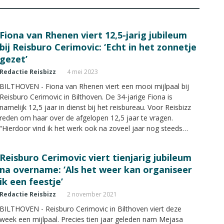
Fiona van Rhenen viert 12,5-jarig jubileum
bij Reisburo Cerimovic: ‘Echt in het zonnetje
gezet’
Redactie Reisbizz
4 mei 2023
BILTHOVEN - Fiona van Rhenen viert een mooi mijlpaal bij
Reisburo Cerimovic in Bilthoven. De 34-jarige Fiona is
namelijk 12,5 jaar in dienst bij het reisbureau. Voor Reisbizz
reden om haar over de afgelopen 12,5 jaar te vragen.
“Hierdoor vind ik het werk ook na zoveel jaar nog steeds
leuk.”
Reisburo Cerimovic viert tienjarig jubileum
na overname: ‘Als het weer kan organiseer
ik een feestje’
Redactie Reisbizz
2 november 2021
BILTHOVEN - Reisburo Cerimovic in Bilthoven viert deze
week een mijlpaal. Precies tien jaar geleden nam Mejasa