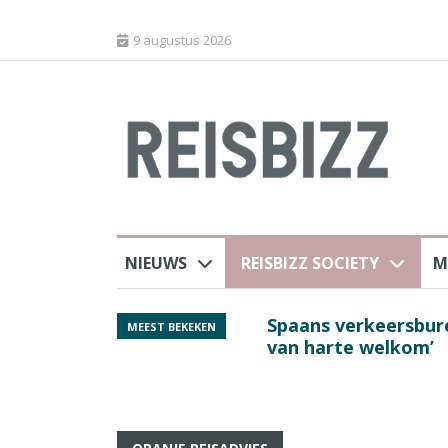
9 augustus 2026
NIEUWS
REISBIZZ SOCIETY
M
rland
Spaans verkeersbure
MEEST BEKEKEN
van harte welkom’