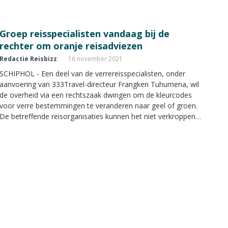
Groep reisspecialisten vandaag bij de
rechter om oranje reisadviezen
Redactie Reisbizz
16 november 2021
SCHIPHOL - Een deel van de verrereisspecialisten, onder
aanvoering van 333Travel-directeur Frangken Tuhumena, wil
de overheid via een rechtszaak dwingen om de kleurcodes
voor verre bestemmingen te veranderen naar geel of groen.
De betreffende reisorganisaties kunnen het niet verkroppen
dat reizen in Europa en de Nederlandse Antillen wel mogelijk
zijn, maar veel andere bestemmingen worden afgeraden. Hun
zaak komt vandaag voor de rechter.