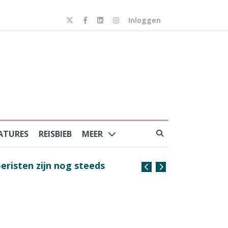
Inloggen
ATURES
REISBIEB
MEER
risten zijn nog steeds
Coffee with the Captain