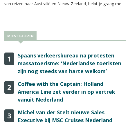
van reizen naar Australië en Nieuw-Zeeland, helpt je graag met
informatie en tips een beetje op weg om deze landen ‘Down
Under’ wat makkelijker te verkopen.
MEEST GELEZEN
Spaans verkeersbureau na protesten
1
massatoerisme: ‘Nederlandse toeristen
zijn nog steeds van harte welkom’
Coffee with the Captain: Holland
2
America Line zet verder in op vertrek
vanuit Nederland
Michel van der Stelt nieuwe Sales
3
Executive bij MSC Cruises Nederland