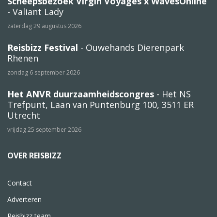
Scheepsbezoek Virgin Voyages x WavesOnline
- Valiant Lady
zaterdag 29 augustus 2026
Reisbizz Festival
- Ouwehands Dierenpark
Rhenen
zondag 6 september 2026
Het ANVR duurzaamheidscongres
- Het NS
Trefpunt, Laan van Puntenburg 100, 3511 ER
Utrecht
vrijdag 25 september 2026
OVER REISBIZZ
Contact
Adverteren
Reisbizz team