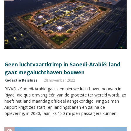
Geen luchtvaartkrimp in Saoedi-Arabië: land
gaat megaluchthaven bouwen
Redactie Reisbizz
28 november 2022
RIYAD - Saoedi-Arabië gaat een nieuwe luchthaven bouwen in
Riyad, die qua omvang één van de grootste ter wereld wordt, zo
heeft het land maandag officieel aangekondigd. King Salman
Airport krijgt zes start- en landingsbanen en zal na de
oplevering, in 2030, jaarlijks 120 miljoen passagiers kunnen
verwelkomen. In 2050 moet de capaciteit gegroeid zijn naar 185
miljoen reizigers per jaar. Dat is bijna drie keer Schiphol.